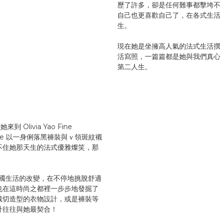
歷了許多，卻是任何難事都擊垮
自己也更喜歡自己了，在各式生
生。
現在她是坐擁高人氣的法式生活
活寫照，一篇篇都是她與我們真
第二人生。
 Olivia Yao Fine
hoebe 以一身俐落黑褲裝與ｖ領斑紋襯
不住她那天生的法式優雅燦笑，那
入法國生活的改變，在不停地挑脫舒適
也在這時尚之都裡一步步地發掘了
裁切造型的衣物設計，或是褲裝等
計往往與她最契合！