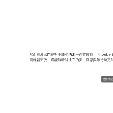
然而提及出門絕對不能少的那一件首飾時，Phoebe 
能輕鬆穿脫，還能隨時關注它的美，沉思與等待時更
是雙指戒