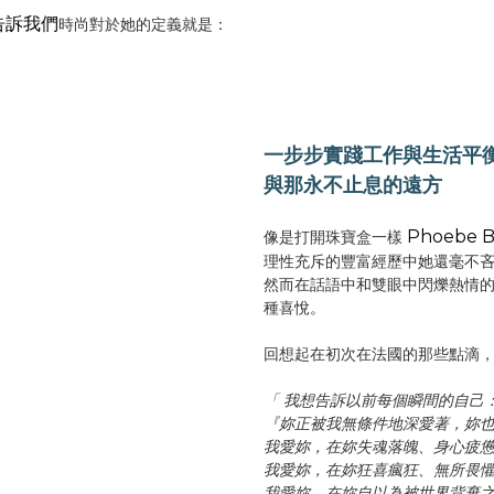
 告訴我們
時尚對於她的定義就是：
一步步實踐工作與生活平
與
那
永不止息的遠方
Phoebe B
像是打開珠寶盒一樣
理性充斥的豐富經歷中她還毫不
然而在話語中和雙眼中閃爍熱情
種喜悅。
回想起在初次在法國的那些點滴
「 我想告訴以前每個瞬間的自己
『妳正被我無條件地深愛著，妳
我愛妳，在妳失魂落魄、身心疲
我愛妳，在妳狂喜瘋狂、無所畏
我愛妳，在妳自以為被世界背棄