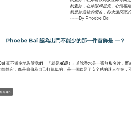
我愛妳，在妳眼爍星光，心懷暖
我是妳最強的盟友，妳永遠閃亮
------By Phoebe Bai
Phoebe Bai 認為出門不能少的那一件首飾是 —？
Bai 毫不猶豫地告訴我們：「就是
戒指
！」若說香水是一張無形名片，而
能轉轉它，像是偷偷為自己打氣似的，是一個給足了安全感的迷人存在，
也是耳扣