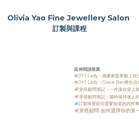
Olivia Yao Fine Jewellery Salon
訂製與課程
延伸閱讀推薦
֍OYJ Lady - 插畫家盈青戴上
֍OYJ Lady - Grace Ba
֍
穿搭顧問筆記：一件讓你穿上
֍
穿搭顧問筆記：隨時保持迷人
֍
訂製珠寶前你需要知道的四件
֍
穿搭顧問-如何選擇你的第