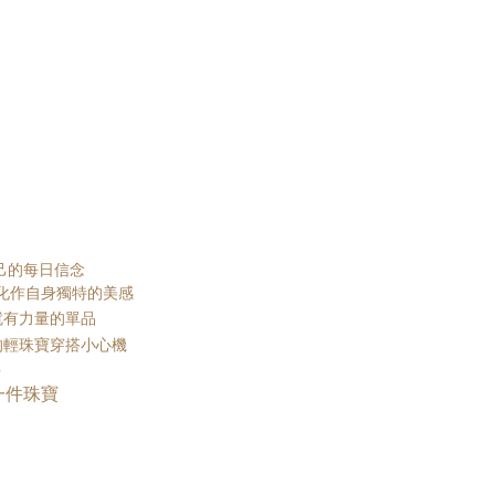
自己的每日信念
n將生活化作自身獨特的美感
就有力量的單品
的輕珠寶穿搭小心機
事
一件珠寶