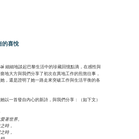
衡的喜悅
ai
細細地談起巴黎生活中的珍藏回憶點滴，在感性與
吝嗇地大方與我們分享了初次在異地工作的煎熬往事，
的她，還是證明了她一路走來突破工作與生活平衡的各
，她以一首發自內心的新詩，與我們分享：（如下文）
：
也愛著世界。
憊之時，
懼之時，
之時，