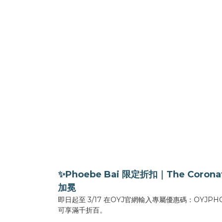
✨Phoebe Bai 限定折扣｜The Coronat
加冕
即日起至 3/17 在OYJ官網輸入專屬優惠碼：OYJ
可享滿千折百。