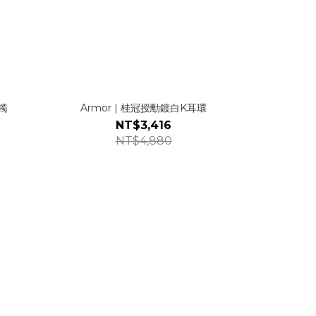
鐲
Armor | 桂冠授勳鍍白K耳環
NT$3,416
NT$4,880