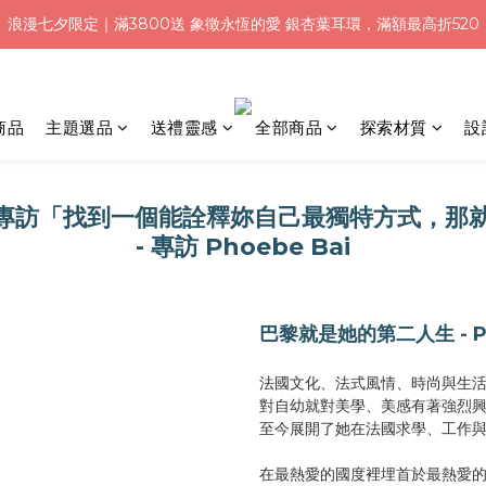
浪漫七夕限定｜滿3800送 象徵永恆的愛 銀杏葉耳環，滿額最高折520
浪漫七夕限定｜滿3800送 象徵永恆的愛 銀杏葉耳環，滿額最高折520
加入會員就送＄200 購物金｜下單再送禮贈包裝
浪漫七夕限定｜滿3800送 象徵永恆的愛 銀杏葉耳環，滿額最高折520
商品
主題選品
送禮靈感
全部商品
探索材質
設
ady專訪「找到一個能詮釋妳自己最獨特方式，那
- 專訪 Phoebe Bai
巴黎就是她的第二人生 - Ph
法國文化、法式風情、時尚與生
對自幼就對美學、美感有著強烈興趣的
至今展開了她在法國求學、工作
在最熱愛的國度裡埋首於最熱愛