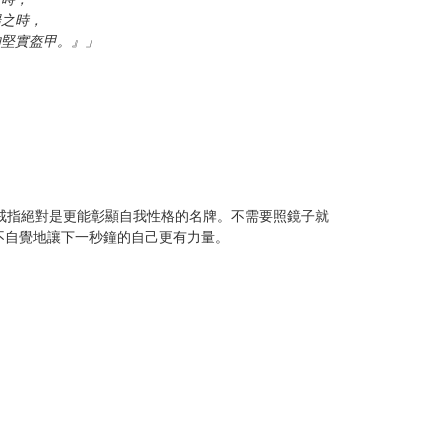
陽之時，
的堅實盔甲。』」
戒指絕對是更能彰顯自我性格的名牌。不需要照鏡子就
不自覺地讓下一秒鐘的自己更有力量。