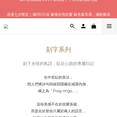
浪漫七夕限定｜滿3800送 象徵永恆的愛 銀杏葉耳環，滿額最高
浪漫七夕限定｜滿3800送 象徵永恆的愛 銀杏葉耳環，滿額最高
折520
折520
加入會員就送＄200 購物金｜下單再送禮贈包裝
浪漫七夕限定｜滿3800送 象徵永恆的愛 銀杏葉耳環，滿額最高
刻字系列
折520
刻下永恆的私語，貼近心跳的專屬印記
在中世紀的英法，
戀人們將詩句與縮寫隱藏在戒環內側，
稱之為「Posy rings」。
這份美感不在於炫耀張揚，
而是在於那份只屬於兩人的語言，