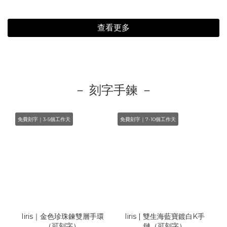
查看更多
－ 刻字手鍊 －
免費刻字｜3-5個工作天
免費刻字｜7-10個工作天
Iiris｜金色珍珠鍊雙層手環
Iiris | 雙生海藍寶鍍白K手
（可刻字）
鏈（可刻字）