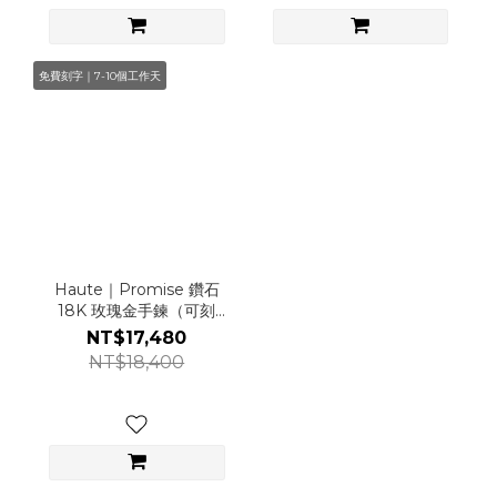
免費刻字｜7-10個工作天
Haute｜Promise 鑽石
18K 玫瑰金手鍊（可刻
字）
NT$17,480
NT$18,400