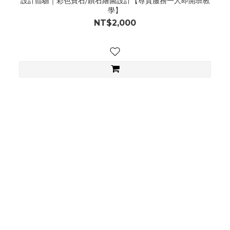
設計體驗｜彩色寶石/鑽石繪圖設計【尊貴服務一人即開班教
學】
NT$2,000