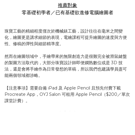
推薦對象
零基礎初學者／已有基礎欲進修電腦繪圖者
珠寶工藝的精細程度僅次於機械錶工藝，設計往往在毫米之間變
化，繪圖更是講求細節的表現，電繪課程可提升繪圖的速度與方便
性、修稿的彈性與細節精準度。
然而在繪圖領域中，手繪帶來的無限創造力是很難完全被滑鼠鍵盤
的製圖方法取代的，大部分珠寶設計師即便嫻熟數位或是 3D 技
法，還是會將手繪作為日常發想的草稿，所以我們也建議學員盡可
能兩個領域都涉略。
【注意事項】需要自備 iPad 及 Apple Pencil 且預先付費下載
Procreate App，OYJ Salon 可租用 Apple Pencil（$200／單次
課堂計費）。