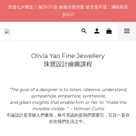
2
5
8
9
9
2
2
1
2
1
2
2
5
5
4
5
浪漫七夕加碼！結帳輸入「Q100」限時再折 $100
浪漫七夕限定｜滿3800送 象徵永恆的愛 銀杏葉耳環，滿額最高
1
4
7
8
8
1
1
0
1
:
:
:
0
1
1
4
4
3
4
0
折520
3
6
7
7
9
0
0
0
日
時
分
秒
0
0
3
3
2
3
9
2
5
6
6
9
9
8
9
2
2
1
2
8
1
4
5
5
8
8
7
8
1
1
0
1
加入會員就送＄200 購物金｜下單再送禮贈包裝
7
0
3
4
4
7
7
6
7
0
0
0
6
2
3
3
6
6
5
6
5
1
2
2
5
5
4
5
浪漫七夕加碼！結帳輸入「Q100」限時再折 $100
4
Olivia Yao Fine Jewellery
:
:
:
0
1
1
4
4
3
4
3
日
時
分
秒
0
0
3
3
2
3
珠寶設計繪圖課程
2
2
2
1
2
1
1
1
0
1
0
0
0
0
“The goal of a designer is to listen, observe, understand,
sympathize, empathize, synthesize,
and glean insights that enable him or her to “make the
invisible visible. ”
– Hillman Curtis
不論設計是否被人們重視，無可否認的是我們需要它，它且一直存
在在我們生活之中。