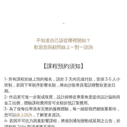
-
不知道自己該從哪裡開始？
歡迎您與顧問線上一對一諮詢
【課程預約須知】
1- 所有課程於線上預約報名，請於 3 天內完成付款，皆採 3-5 人小
班制，若因下單順序影響名額，將由沙龍專員電話聯繫欲更改日
期。
2- 作品更可進一步製成珠寶，設計師將從專業角度提供設計協助與
金工估價，體驗課程費用皆可全額折抵訂製費用。
3- 為了使每位學員有完整的服務體驗，每一細節我們都慎重看待，
您可以
線上諮詢
，了解更多資訊。
4- 若因不可抗力因素影響課程，將個別通知變動或延期之公告，於
課程前 24hr 取消者將不退款。