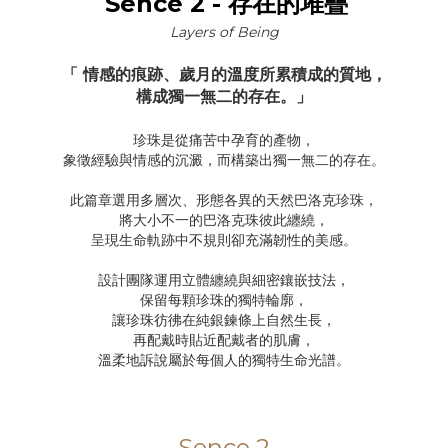
Sence 2 - 存在的堆疊
Layers of Being
「 情感的痕跡、歲月的溫度所累積成的質地，
構成獨一無二的存在。」
珍珠是從痛苦中孕育的產物，
象徵經驗與情感的沉澱，而構築出獨一無二的存在。
此篇章選用多層次、形態各異的天然巴洛克珍珠，
將大小不一的巴洛克珠彼此纏繞，
呈現生命軌跡中不規則卻充滿韌性的美感。
設計團隊運用立體纏繞與細密鑲嵌技法，
保留每顆珍珠的獨特輪廓，
讓珍珠彷彿在純銀鍊條上自然生長，
再配戴時貼近配戴者的肌膚，
溫柔地訴說屬於每個人的獨特生命光譜。
Sence 2