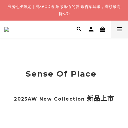
8
8
8
8
0
7
0
7
1
3
1
1
1
3
浪漫七夕加碼！結帳輸入「Q100」限時再折 $100
浪漫七夕限定｜滿3800送 象徵永恆的愛 銀杏葉耳環，滿額最高
7
9
7
7
7
9
6
6
:
:
:
0
2
0
0
0
9
2
9
折520
6
8
6
6
6
8
5
5
日
時
分
秒
1
8
1
8
5
7
5
5
5
7
4
4
0
7
0
7
4
6
4
4
4
6
3
3
6
6
加入會員就送＄200 購物金｜下單再送禮贈包裝
3
5
3
3
3
5
2
2
5
5
2
4
2
2
2
4
1
1
4
4
1
3
1
1
1
3
浪漫七夕加碼！結帳輸入「Q100」限時再折 $100
0
0
3
3
:
:
:
0
2
0
0
0
9
2
9
2
2
日
時
分
秒
1
8
1
8
1
1
0
7
0
7
0
0
Sense Of Place
6
6
5
5
4
4
3
3
2
2
新品上市
2025AW New Collection
1
1
0
0