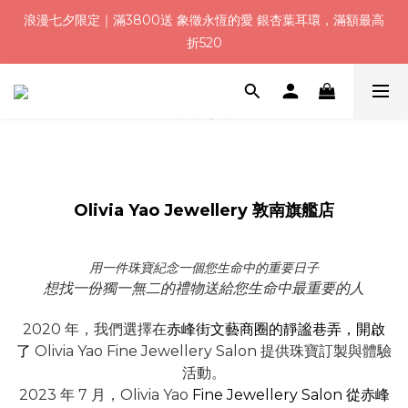
浪漫七夕限定｜滿3800送 象徵永恆的愛 銀杏葉耳環，滿額最高
浪漫七夕限定｜滿3800送 象徵永恆的愛 銀杏葉耳環，滿額最高
折520
折520
加入會員就送＄200 購物金｜下單再送禮贈包裝
浪漫七夕限定｜滿3800送 象徵永恆的愛 銀杏葉耳環，滿額最高
折520
Olivia Yao Jewellery 敦南旗艦店
用一件珠寶紀念一個您生命中的重要日子
想找一份獨一無二的禮物送給您生命中最重要的人
2020 年，我們選擇在
赤峰街文藝商圈的靜謐巷弄，開啟
了
Olivia Yao Fine Jewellery Salon 提供珠寶訂製與體驗
活動。
2023 年 7 月，Olivia Yao
Fine Jewellery Salon 從赤峰