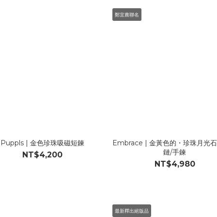
鄭宜農聯名
Puppls | 金色珍珠吸磁短鍊
Embrace | 金黃色的・珍珠月光
鏈/手鍊
NT$4,200
NT$4,980
最新釋出絕版品