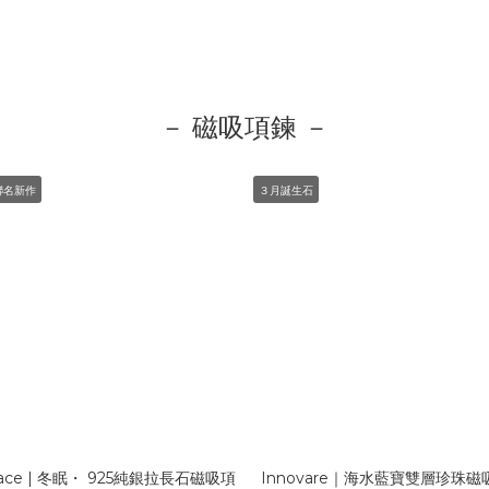
－ 磁吸項鍊 －
聯名新作
３月誕生石
ace | 冬眠・ 925純銀拉長石磁吸項
Innovare｜海水藍寶雙層珍珠