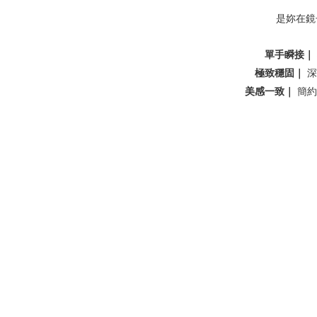
是妳在鏡
單手瞬接｜
極致穩固｜
深
美感一致｜
簡約