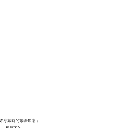
妳穿戴時的繁瑣焦慮；