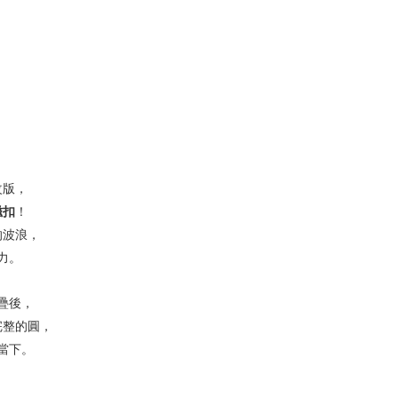
改版，
磁扣
！
的波浪，
力。
疊後，
完整的圓，
當下。