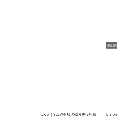
鄭宜農
Glow｜925純銀珍珠磁吸拼接項鍊
Embr