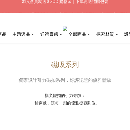
浪漫七夕限定｜滿3800送 象徵永恆的愛 銀杏葉耳環，滿額最高折520
浪漫七夕限定｜滿3800送 象徵永恆的愛 銀杏葉耳環，滿額最高折520
加入會員就送＄200 購物金｜下單再送禮贈包裝
浪漫七夕限定｜滿3800送 象徵永恆的愛 銀杏葉耳環，滿額最高折520
商品
主題選品
送禮靈感
全部商品
探索材質
設
磁吸系列
獨家設計引力磁扣系列，好評認證的優雅體驗
指尖輕扣的引力奇蹟：
一秒穿戴，讓每一刻的優雅從容到位。