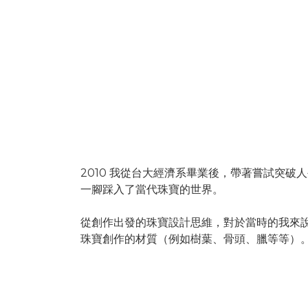
-
2010 我從台大經濟系畢業後，帶著嘗試突
一腳踩入了當代珠寶的世界。
從創作出發的珠寶設計思維，對於當時的我來
珠寶創作的材質（例如樹葉、骨頭、臘等等）