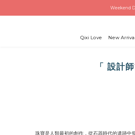
Weekend D
Weekend D
Qixi Love
New Arriva
USD 6 
Weekend D
「
設計師
!
珠寶是人類最初的創作，從石器時代的遺跡中