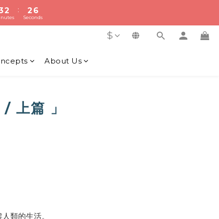
:
:
3
3
2
2
2
2
5
5
9
9
nutes
nutes
Seconds
Seconds
2
2
1
1
1
1
4
4
9
8
8
1
1
0
0
0
0
3
3
8
7
7
$
f
0
0
2
2
7
6
6
9
1
1
6
5
5
8
ncepts
About Us
y Order
0
0
5
4
4
7
4
3
3
6
:
3
2
2
5
nutes
Seconds
2
1
1
4
/ 上篇
」
1
0
0
3
0
2
1
0
候人類的生活。