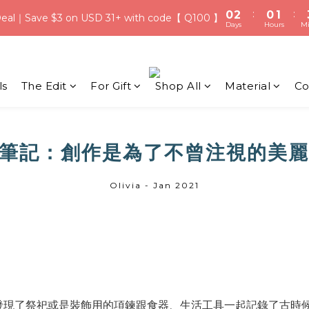
8
8
9
:
:
:
:
0
0
2
2
0
0
1
1
7
9
7
8
eal｜Save $3 on USD 31+ with code【 Q100 】
eal｜Save $3 on USD 31+ with code【 Q100 】
Days
Days
Hours
Hours
Mi
Mi
1
1
0
0
6
8
6
7
0
0
5
7
5
6
Qixi Festival！Free Silver Earrings over USD 117 | Up to USD 16 Of
4
6
4
5
3
5
3
4
ls
The Edit
For Gift
Shop All
Material
Co
Welcome Credit for New Members | Free Gift Wrapping on Ever
2
4
2
3
1
3
1
2
:
:
0
2
0
1
eal｜Save $3 on USD 31+ with code【 Q100 】
Days
Hours
Mi
1
0
筆記：創作是為了不曾注視的美麗 
0
Olivia - Jan 2021
發現了祭祀或是裝飾用的項鍊跟食器、生活工具一起記錄了古時