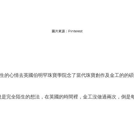
圖片來源：Pinterest
破人生的心情去英國伯明罕珠寶學院念了當代珠寶創作及金工的的
說是完全陌生的想法，在英國的時間裡，金工沒做過兩次，倒是
。