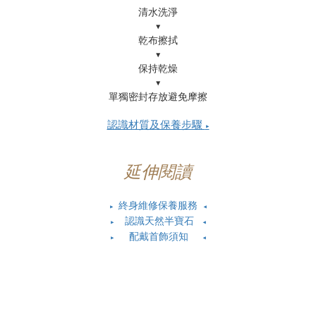
清水洗淨
▼
乾布擦拭
▼
保持乾燥
▼
單獨密封存放避免摩擦
認識材質及保養步驟
▶
延伸閱讀
終身維修保養服務
▶
◀
認識天然半寶石
▶
◀
配戴首飾須知
▶
◀