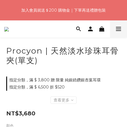
5
7
5
5
7
9
3
7
0
1
3
1
1
3
9
5
浪漫七夕加碼！結帳輸入「Q100」限時再折 $100
4
6
4
4
6
8
2
6
加入會員就送＄200 購物金｜下單再送禮贈包裝
9
:
:
:
0
2
0
0
2
8
4
3
5
3
3
5
7
1
5
日
時
分
秒
8
1
1
7
3
2
4
2
2
4
6
0
4
7
0
0
6
2
1
3
1
1
3
9
5
浪漫七夕加碼！結帳輸入「Q100」限時再折 $100
3
6
5
1
:
:
:
0
2
0
0
2
8
4
2
5
4
0
日
時
分
秒
1
1
7
3
1
4
3
0
0
6
2
0
3
Procyon | 天然淡水珍珠耳骨
2
5
1
2
1
4
0
夾(單支)
1
0
3
0
2
1
指定分類，滿 $ 3,800 贈 限量 純銀鋯鑽銀杏葉耳環
0
指定分類，滿 $ 6,500 折 $520
查看更多
NT$3,680
顏色