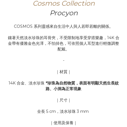
Cosmos Collection
Procyon
COSMOS 系列靈感來自生活中人與人若即若離的關係。
鑲著天然淡水珍珠的耳骨夾，不受限制地享受穿搭樂趣，14K 合
金帶有優雅金色光澤，不怕掉色，可依照個人耳型進行輕微調整
配戴。
-
｜材質｜
14K 合金、淡水珍珠
*珍珠為自然物質，表面有明顯天然生長紋
路、小洞為正常現象
｜尺寸｜
全長 5 cm，淡水珍珠 3 mm
｜使用及保養｜