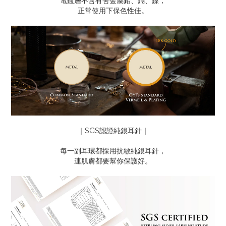
電鍍層不含有害金屬鉛、鎘、鎳，
正常使用下保色性佳。
｜SGS認證純銀耳針｜
每一副耳環都採用抗敏純銀耳針，
連肌膚都要幫你保護好。