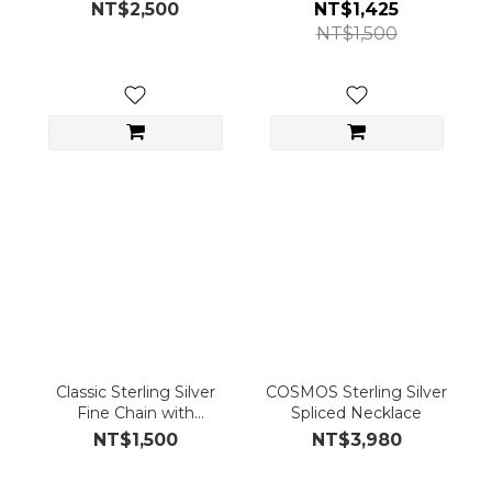
NT$2,500
NT$1,425
NT$1,500
Classic Sterling Silver
COSMOS Sterling Silver
Fine Chain with
Spliced Necklace
Spherical Bead Spacing
NT$1,500
NT$3,980