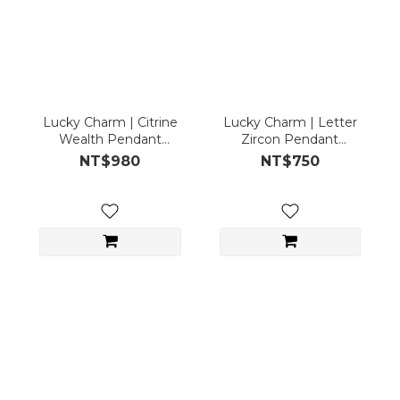
Lucky Charm | Citrine
Lucky Charm | Letter
Wealth Pendant
Zircon Pendant
(Pendant only)
(Pendant only)
NT$980
NT$750