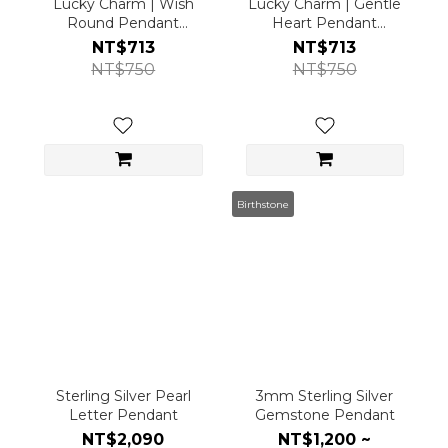
Lucky Charm | Wish
Lucky Charm | Gentle
Round Pendant
Heart Pendant
(Pendant only)
(Pendant only)
NT$713
NT$713
NT$750
NT$750
Birthstone
Sterling Silver Pearl
3mm Sterling Silver
Letter Pendant
Gemstone Pendant
NT$2,090
NT$1,200 ~