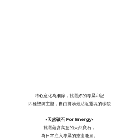
將心意化為細節，挑選妳的專屬印記
四種墜飾主題，自由拼湊最貼近靈魂的樣貌
▪️天然礦石 For Energy▪️
挑選蘊含寓意的天然寶石，
為日常注入專屬的療癒能量。