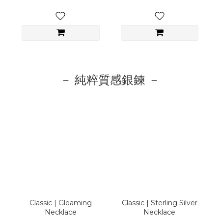
－ 純粹質感銀鍊 －
Classic | Gleaming
Classic | Sterling Silver
Necklace
Necklace