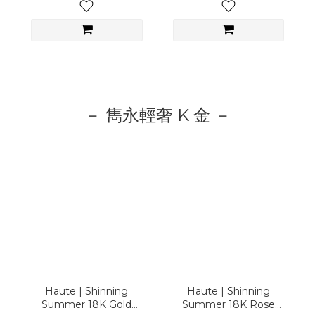
－ 雋永輕奢 K 金 －
Haute | Shinning
Haute | Shinning
Summer 18K Gold
Summer 18K Rose