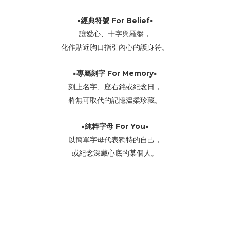
▪️經典符號 For Belief▪️
讓愛心、十字與羅盤，
化作貼近胸口指引內心的護身符。
▪️專屬刻字 For Memory▪️
刻上名字、座右銘或紀念日，
將無可取代的記憶溫柔珍藏。
▪️純粹字母 For You▪️
以簡單字母代表獨特的自己，
或紀念深藏心底的某個人。