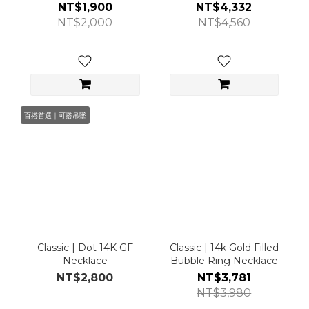
NT$1,900
NT$4,332
NT$2,000
NT$4,560
百搭首選｜可搭吊墜
Classic | Dot 14K GF
Classic | 14k Gold Filled
Necklace
Bubble Ring Necklace
NT$2,800
NT$3,781
NT$3,980