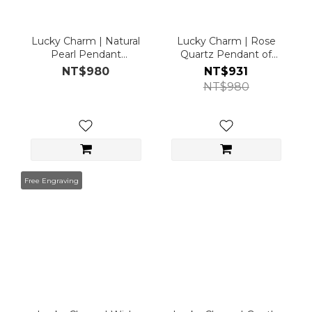
Lucky Charm | Natural
Lucky Charm | Rose
Pearl Pendant
Quartz Pendant of
(Pendant only)
Love (Pendant only)
NT$980
NT$931
NT$980
Free Engraving