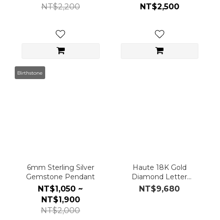
NT$2,200
NT$2,500
Birthstone
6mm Sterling Silver
Haute 18K Gold
Gemstone Pendant
Diamond Letter
Pendant
NT$1,050 ~
NT$9,680
NT$1,900
NT$2,000