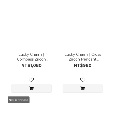
Lucky Charm |
Lucky Charm | Cross
Compass Zircon
Zircon Pendant
Pendant (Pendant
(Pendant only)
NT$1,080
NT$980
only)
Nov. Birthstone