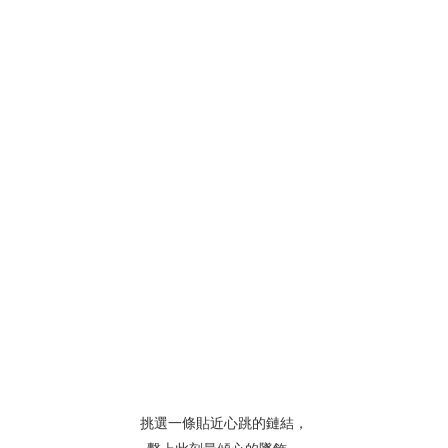
挑選一條貼近心跳的鏈結，