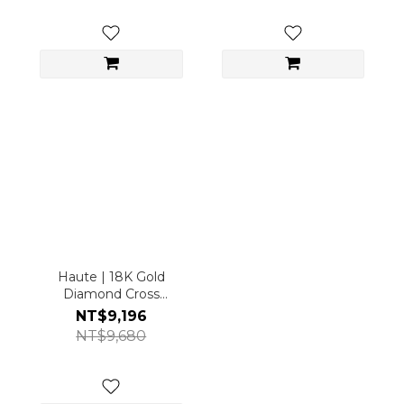
Haute | 18K Gold
Diamond Cross
Pendant Necklace
NT$9,196
NT$9,680