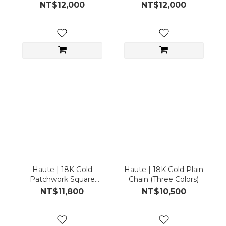
Necklace
Gold Necklace
NT$12,000
NT$12,000
Haute | 18K Gold
Haute | 18K Gold Plain
Patchwork Square
Chain (Three Colors)
Serpentine Chain
NT$11,800
NT$10,500