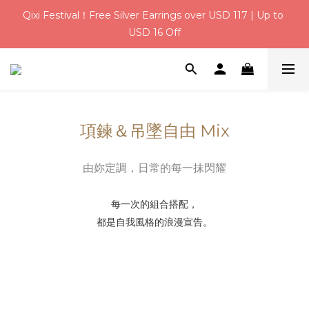
Qixi Festival！Free Silver Earrings over USD 117 | Up to 
Qixi Festival！Free Silver Earrings over USD 117 | Up to 
USD 16 Off
USD 16 Off
USD 6 Welcome Credit for New Members | Free Gift 
Wrapping on Every Order
Qixi Festival！Free Silver Earrings over USD 117 | Up to 
項鍊＆吊墜自由 Mix
USD 16 Off
由妳定調，日常的每一抹閃耀
每一次的組合搭配，
都是自我風格的浪漫宣告。