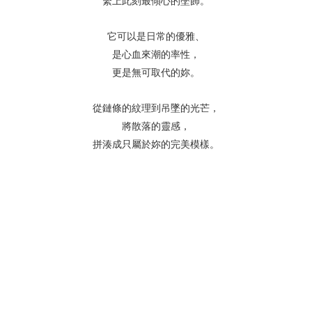
繫上此刻最傾心的墜飾。
它可以是日常的優雅、
是心血來潮的率性，
更是無可取代的妳。
從鏈條的紋理到吊墜的光芒，
將散落的靈感，
拼湊成只屬於妳的完美模樣。