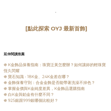
-
[點此探索 OYJ 最新首飾]
延伸閱讀推薦
֍ K金飾品保養指南：珠寶泛黃怎麼辦？如何讓妳的輕珠寶
恆久閃耀
֍
寶石知識 - 18K金、24K金差在哪？
֍
金飾保養守則：合金金飾是否能帶著洗澡不掉色？
֍
掌握金價與K金純度差異，K金飾品選購指南
֍ 白K金與鉑金有什麼不同？
֍ 925銀跟999銀哪個比較好？