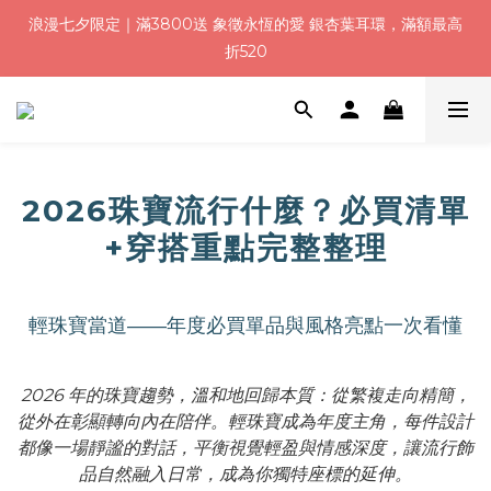
浪漫七夕限定｜滿3800送 象徵永恆的愛 銀杏葉耳環，滿額最高
浪漫七夕限定｜滿3800送 象徵永恆的愛 銀杏葉耳環，滿額最高
折520
折520
加入會員就送＄200 購物金｜下單再送禮贈包裝
浪漫七夕限定｜滿3800送 象徵永恆的愛 銀杏葉耳環，滿額最高
2026珠寶流行什麼？必買清單
折520
+穿搭重點完整整理
輕珠寶當道——年度必買單品與風格亮點一次看懂
2026 年的珠寶趨勢，溫和地回歸本質：從繁複走向精簡，
從外在彰顯轉向內在陪伴。輕珠寶成為年度主角，每件設計
都像一場靜謐的對話，平衡視覺輕盈與情感深度，讓流行飾
品自然融入日常，成為你獨特座標的延伸。