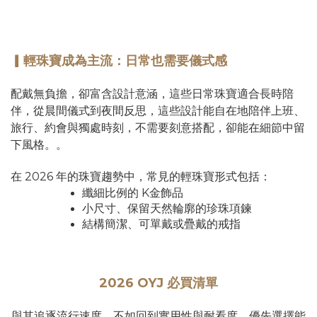
▎輕珠寶成為主流：日常也需要儀式感
配戴無負擔，卻富含設計意涵，這些日常珠寶適合長時陪
伴，從晨間儀式到夜間反思，這些設計能自在地陪伴上班、
旅行、約會與獨處時刻，不需要刻意搭配，卻能在細節中留
下風格。。
在 2026 年的珠寶趨勢中，常見的輕珠寶形式包括：
纖細比例的 K金飾品
小尺寸、保留天然輪廓的珍珠項鍊
結構簡潔、可單戴或疊戴的戒指
2026 OYJ 必買清單
與其追逐流行速度，不如回到實用性與耐看度。優先選擇能