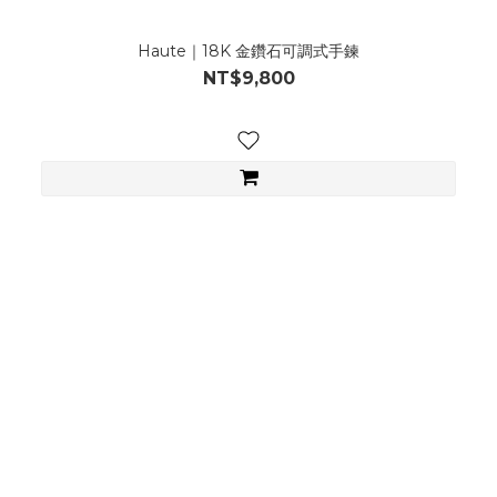
Haute｜18K 金鑽石可調式手鍊
NT$9,800