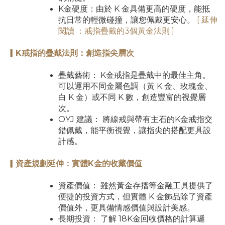
K金硬度：由於 K 金具備更高的硬度，能抵
抗日常的輕微碰撞，讓您佩戴更安心。
[ 延伸
閱讀 ：戒指疊戴的3個黃金法則 ]
▎K戒指的疊戴法則：
創造指尖層次
疊戴藝術： K金戒指是疊戴中的最佳主角。
可以運用不同金屬色調（黃 K 金、玫瑰金、
白 K 金）或不同 K 數，創造豐富的視覺層
次。
OYJ 建議： 將線戒與帶有主石的K金戒指交
錯佩戴，能平衡視覺，讓指尖的搭配更具設
計感。
▎資產規劃延伸：實體K金的收藏價值
資產價值： 雖然黃金存摺等金融工具提供了
便捷的投資方式，但實體 K 金飾品除了資產
價值外，更具備情感價值與設計美感。
長期投資： 了解 18K金回收價格的計算邏