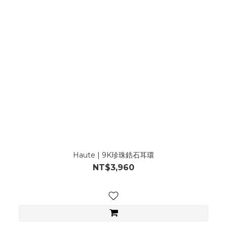
Haute | 9K珍珠鋯石耳環
NT$3,960