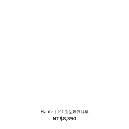
Haute｜14K圈型鍊條耳環
NT$8,390