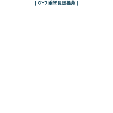
| OYJ 垂墜長鏈推薦 |