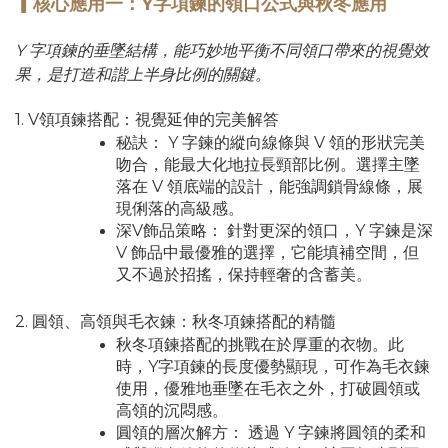
▎核心應用一：Y字項鍊的領口公式與秋冬應用
Y 字項鍊的垂墜結構，能巧妙地平衡不同領口帶來的視覺效
果，是打造和諧上半身比例的關鍵。
1. V領項鍊搭配：視覺延伸的完美解答
秘訣： Y 字鍊的縱向線條與 V 領的形狀完美
吻合，能最大化地拉長頸部比例。選擇主墜
落在 V 領底端的設計，能強調鎖骨線條，展
現俐落的高級感。
深V飾品策略： 針對更深的領口，Y 字鍊是深
V 飾品中最優雅的選擇，它能填補空間，但
又不過於招搖，保持輕奢的含蓄美。
2. 圓領、高領與毛衣鍊：秋冬項鍊搭配的精髓
秋冬項鍊搭配的挑戰在於厚重的衣物。此
時，Y字項鍊的長度優勢顯現，可作為毛衣鍊
使用，優雅地垂墜在毛衣之外，打破圓領或
高領的沉悶感。
圓領的層次解方： 透過 Y 字鍊將圓領的柔和