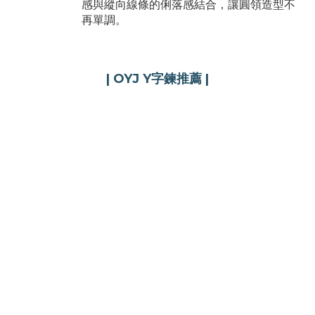
感與縱向線條的俐落感結合，讓圓領造型不
再單調。
| OYJ Y字鍊推薦 |