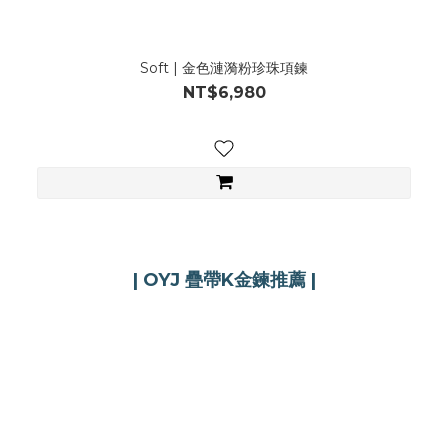
Soft | 金色漣漪粉珍珠項鍊
NT$6,980
| OYJ 疊帶K金鍊
推薦 |