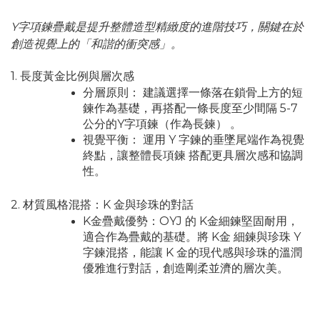
Y字項鍊疊戴是提升整體造型精緻度的進階技巧，關鍵在於
創造視覺上的「和諧的衝突感」。
1. 長度黃金比例與層次感
分層原則： 建議選擇一條落在鎖骨上方的短
鍊作為基礎，再搭配一條長度至少間隔 5-7
公分的Y字項鍊（作為長鍊） 。
視覺平衡： 運用 Y 字鍊的垂墜尾端作為視覺
終點，讓整體長項鍊 搭配更具層次感和協調
性。
2. 材質風格混搭：K 金與珍珠的對話
K金疊戴優勢：OYJ 的 K金細鍊堅固耐用，
適合作為疊戴的基礎。將 K金 細鍊與珍珠 Y
字鍊混搭，能讓 K 金的現代感與珍珠的溫潤
優雅進行對話，創造剛柔並濟的層次美。