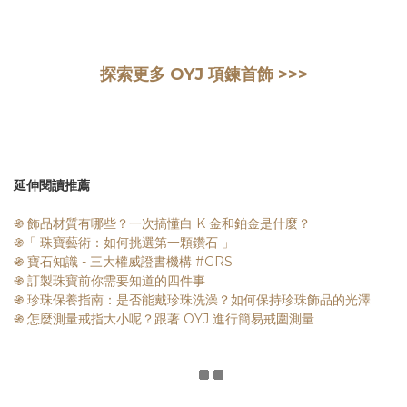
探索
更多 OYJ 項鍊首飾 >>>
。
延伸閱讀推薦
֍ 飾品材質有哪些？一次搞懂白 K 金和鉑金是什麼？
֍「 珠寶藝術：如何挑選第一顆鑽石 」
֍ 寶石知識 - 三大權威證書機構 #GRS
֍ 訂製珠寶前你需要知道的四件事
֍
珍珠保養指南：是否能戴珍珠洗澡？如何保持珍珠飾品的光澤
֍ 怎麼測量戒指大小呢？跟著 OYJ 進行簡易戒圍測量