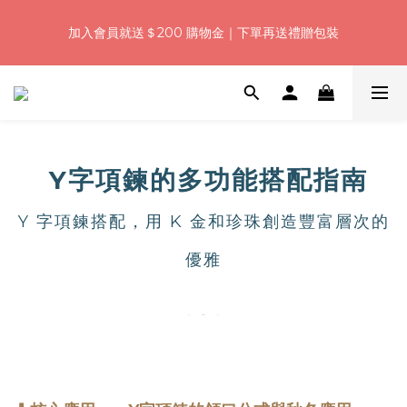
5
5
6
9
5
5
9
0
1
1
2
5
1
1
6
5
浪漫七夕加碼！結帳輸入「Q100」限時再折 $100
4
4
5
8
4
4
9
8
加入會員就送＄200 購物金｜下單再送禮贈包裝
:
:
:
0
0
1
4
0
0
5
4
3
3
4
7
3
3
8
7
日
時
分
秒
0
3
4
3
2
2
3
6
2
2
7
6
2
3
2
1
1
2
5
1
1
6
5
浪漫七夕加碼！結帳輸入「Q100」限時再折 $100
1
2
1
:
:
:
0
0
1
4
0
0
5
4
0
1
0
日
時
分
秒
0
3
4
3
0
2
3
2
1
2
1
Y字項鍊的多功能搭配指南
0
1
0
0
Y 字項鍊搭配，用 K 金和珍珠創造豐富層次的
優雅