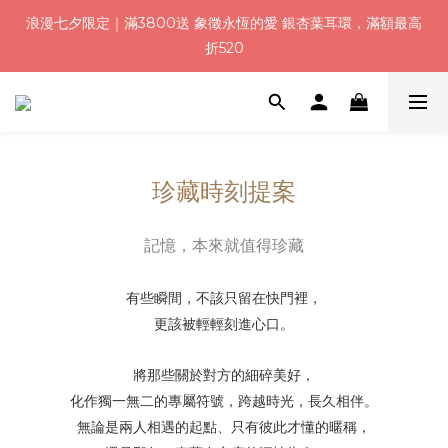
3
8
8
8
9
0
0
1
4
1
1
3
3
4
7
1
浪漫七夕加碼！結帳輸入「Q100」限時再折 $100
2
浪漫七夕限定｜滿3800送 象徵永恆的愛 銀杏葉耳環，滿額最高
7
7
9
9
7
8
0
3
:
:
:
0
0
2
2
3
6
0
1
折520
6
6
8
8
9
6
7
2
日
時
分
秒
1
1
2
5
0
5
5
7
7
8
5
6
1
0
0
1
4
4
4
6
6
7
4
5
0
0
3
加入會員就送＄200 購物金｜下單再送禮贈包裝
3
3
5
5
6
9
3
4
2
2
2
4
4
5
8
2
3
1
1
1
3
3
4
7
1
浪漫七夕加碼！結帳輸入「Q100」限時再折 $100
2
0
:
:
:
0
0
2
2
3
6
0
珍藏時刻提案
1
日
時
分
秒
1
1
2
5
0
0
0
1
4
記憶，本來就值得珍藏
0
3
2
1
有些瞬間，不該只留在快門裡，
0
更該被輕輕刻進心口。
將那些關於對方的細碎美好，
化作獨一無二的專屬符號，跨越時光，長久相伴。
無論是兩人相遇的起點、只有彼此才懂的暱稱，