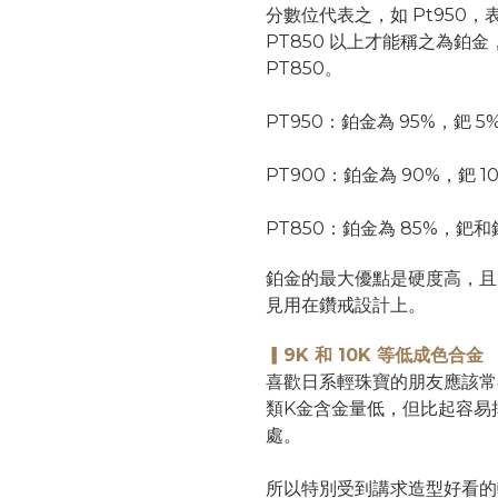
分數位代表之，如 Pt950，
PT850 以上才能稱之為鉑金
PT850。
PT950：鉑金為 95%，鈀 5
PT900：鉑金為 90%，鈀 1
PT850：鉑金為 85%，鈀和
鉑金的最大優點是硬度高，且
見用在鑽戒設計上。
▎
9K 和 10K 等低成色合金
喜歡日系輕珠寶的朋友應該常在
類K金含金量低，但比起容易
處。
所以特別受到講求造型好看的