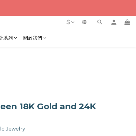
6
5
3
2
5
4
秒
2
1
4
3
1
0
$
3
2
0
秒
2
1
1
0
計系列
關於我們
0
een 18K Gold and 24K
ld Jewelry