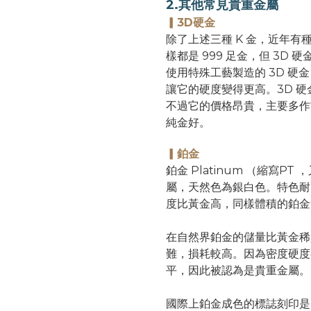
2.其他常見貴重金屬
▎
3D硬金
除了上述三種 K 金，近年有種
樣都是 999 足金，但 3D 
使用特殊工藝製造的 3D 
讓它的硬度變得更高。3D 
不過它的價格昂貴，主要多作
純金好。
▎
鉑金
鉑金 Platinum （縮寫P
屬，天然色為銀白色。特色耐
度比黃金高，同樣體積的鉑金
在自然界鉑金的儲量比黃金稀
難，損耗較高。因為密度硬度
平，因此被認為是貴重金屬。
國際上鉑金成色的標誌刻印是 PT