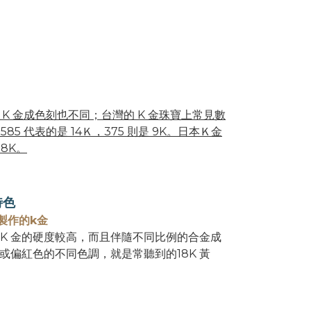
K 金成色刻也不同；台灣的 K 金珠寶上常見數
585 代表的是 14Ｋ，375 則是 9K。日本Ｋ金
18K。
特色
製作的k金
8K 金的硬度較高，而且伴隨不同比例的合金成
或偏紅色的不同色調，就是常聽到的18K 黃