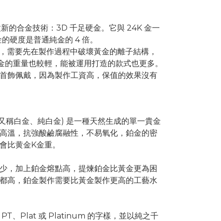
新的合金技術：3D 千足硬金。它與 24K 金一
硬金的硬度是普通純金的 4 倍。
硬金，需要先在製作過程中破壞黃金的離子結構，
硬金的重量也較輕，能被運用打造的款式也更多。
首飾佩戴，因為製作工資高，保值的效果沒有
T ，又稱白金、純白金) 是一種天然生成的單一貴金
高溫，抗強酸鹼腐融性，不易氧化，鉑金的密
會比黄金K金重。
少，加上鉑金熔點高，提煉鉑金比黃金更為困
都高，鉑金製作需要比黃金製作更高的工藝水
、Plat 或 Platinum 的字樣，並以純之千