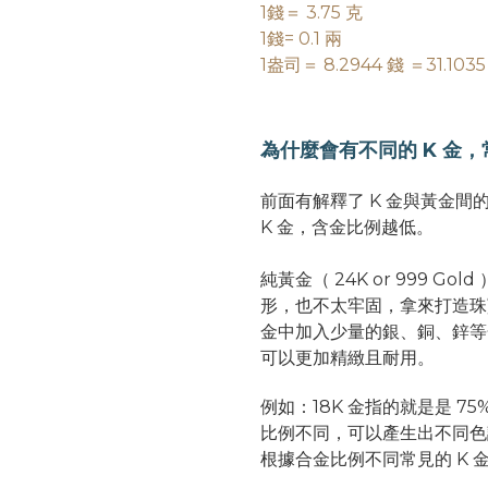
1錢＝ 3.75 克
1錢= 0.1 兩
1盎司＝ 8.2944 錢 ＝31.1035
為什麼會有不同的 K 金，
前面有解釋了 K 金與黃金間
K 金，含金比例越低。
純黃金（ 24K or 999 
形，也不太牢固，拿來打造珠
金中加入少量的銀、銅、鋅等
可以更加精緻且耐用。
例如：18K 金指的就是是 7
比例不同，可以產生出不同色調
根據合金比例不同常見的 K 