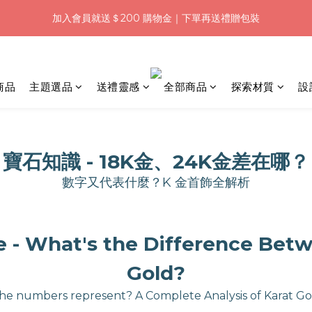
0
4
3
5
3
3
7
:
:
:
0
2
0
0
4
8
加入會員就送＄200 購物金｜下單再送禮贈包裝
夕加碼！結帳輸入「Q100」限時再折 $100
3
2
4
2
2
6
日
時
分
1
3
7
2
1
3
1
1
5
9
0
2
6
1
:
:
:
0
2
0
0
4
8
夕加碼！結帳輸入「Q100」限時再折 $100
1
5
日
時
分
0
1
3
7
0
4
0
2
6
商品
主題選品
送禮靈感
全部商品
探索材質
設
3
1
5
2
0
4
1
3
0
2
寶石知識 - 18K金、24K金差在哪？
1
0
數字又代表什麼？K 金首飾全解析
- What's the Difference Betw
Gold?
he numbers represent? A Complete Analysis of Karat Go