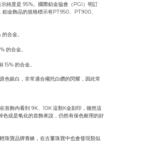
表示純度是 95%。國際鉑金協會（PGI）明訂
，鉑金飾品的規格標示有PT950、PT900、
% 的合金。
0% 的合金。
銅 15% 的合金。
原色銀白，非常適合襯托白鑽的閃耀，因此常
首飾內看到 9K、10K 這類K金刻印，雖然這
掉色或是氧化的首飾來說，仍然有保色耐用的好
輕珠寶品牌青睞，在古董珠寶中也會發現類似