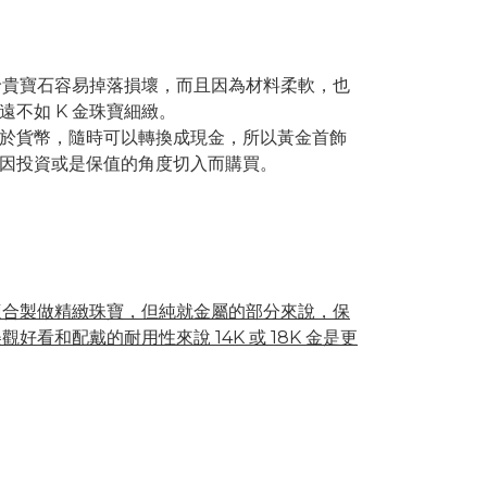
嵌珍貴寶石容易掉落損壞，而且因為材料柔軟，也
不如 K 金珠寶細緻。
於貨幣，隨時可以轉換成現金，所以黃金首飾
因投資或是保值的角度切入而購買。
 金較適合製做精緻珠寶，但純就金屬的部分來說，保
觀好看和配戴的耐用性來說 14K 或 18K 金是更