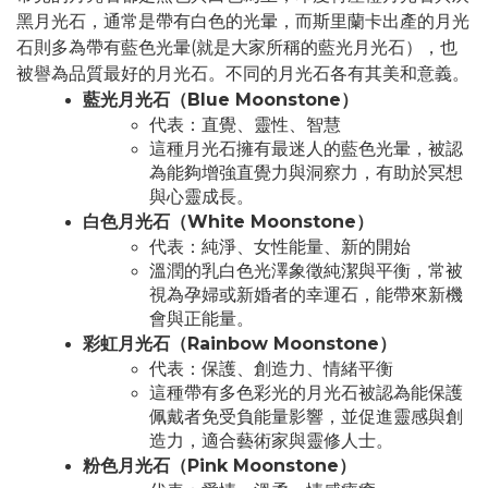
黑月光石，通常是帶有白色的光暈，而斯里蘭卡出產的月光
石則多為帶有藍色光暈(就是大家所稱的藍光月光石），也
被譽為品質最好的月光石。不同的月光石各有其美和意義。
藍光月光石（Blue Moonstone）
代表：直覺、靈性、智慧
這種月光石擁有最迷人的藍色光暈，被認
為能夠增強直覺力與洞察力，有助於冥想
與心靈成長。
白色月光石（White Moonstone）
代表：純淨、女性能量、新的開始
溫潤的乳白色光澤象徵純潔與平衡，常被
視為孕婦或新婚者的幸運石，能帶來新機
會與正能量。
彩虹月光石（Rainbow Moonstone）
代表：保護、創造力、情緒平衡
這種帶有多色彩光的月光石被認為能保護
佩戴者免受負能量影響，並促進靈感與創
造力，適合藝術家與靈修人士。
粉色月光石（Pink Moonstone）