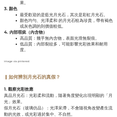
果。
3. 顏色
最受歡迎的是藍光月光石，其次是彩虹月光石。
顏色均勻、光澤柔和 的月光石較為珍貴，帶有褐色
或灰色調的則價值較低。
4. 內部瑕疵（內含物）
高品質：幾乎無內含物，表面光滑無裂痕。
低品質：內部裂紋多，可能影響光彩效果和耐用
度。
image via pinterest
▎
如何辨別
月光石的真假？
1. 觀察光彩效應
真品月光石：光彩柔和流動，隨著角度變化出現明顯的「月
光」效果。
假月光石（玻璃仿品）：光澤呆滯，不會隨視角改變產生流
動的光效，或光彩過於集中、不自然。