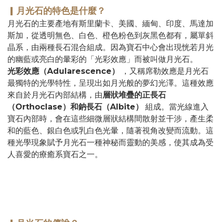
▎
月光石的特色是什麼？
月光石的主要產地有斯里蘭卡、美國、緬甸、印度、馬達加
斯加，從透明無色、白色、橙色粉色到灰黑色都有，屬單斜
晶系，由兩種長石混合組成。因為寶石中心會出現恍若月光
的幽藍或亮白的暈彩的「光彩效應」而被叫做月光石。
光彩效應（Adularescence）
，又稱席勒效應是月光石
最獨特的光學特性，呈現出如月光般的夢幻光澤。這種效應
來自於月光石內部結構，由
層狀堆疊的正長石
（Orthoclase）和鈉長石（Albite）
組成。當光線進入
寶石內部時，會在這些細微層狀結構間散射並干涉，產生柔
和的藍色、銀白色或乳白色光暈，隨著視角改變而流動。這
種光學現象賦予月光石一種神秘而靈動的美感，使其成為受
人喜愛的療癒系寶石之一。