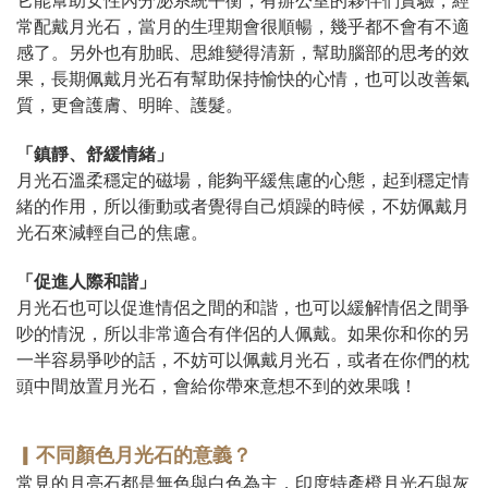
它能幫助女性內分泌系統平衡，有辦公室的夥伴們實驗，經
常配戴月光石，當月的生理期會很順暢，幾乎都不會有不適
感了。另外也有肋眠、思維變得清新，幫助腦部的思考的效
果，長期佩戴月光石有幫助保持愉快的心情，也可以改善氣
質，更會護膚、明眸、護髮。
「鎮靜、舒緩情緒」
月光石溫柔穩定的磁場，能夠平緩焦慮的心態，起到穩定情
緒的作用，所以衝動或者覺得自己煩躁的時候，不妨佩戴月
光石來減輕自己的焦慮。
「促進人際和諧」
月光石也可以促進情侶之間的和諧，也可以緩解情侶之間爭
吵的情況，所以非常適合有伴侶的人佩戴。如果你和你的另
一半容易爭吵的話，不妨可以佩戴月光石，或者在你們的枕
頭中間放置月光石，會給你帶來意想不到的效果哦！
▎
不同顏色
月光石的意義？
常見的月亮石都是無色與白色為主，印度特產橙月光石與灰