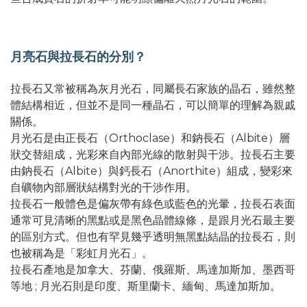
月亮石與拉長石的分別？
拉長石又常被稱為灰月光石，同屬長石家族的晶石，雖然整
體結構相近，但並不是同一種晶石，可以簡單的理解為親戚
關係。
月光石是由正長石（Orthoclase）和鈉長石（Albite）層
狀交替組成，光彩來自內部光線的散射與干涉。拉長石主要
由鈉長石（Albite）與鈣長石（Anorthite）組成，變彩來
自礦物內部層狀結構對光的干涉作用。
拉長石一般體色是偏灰帶有綠色或藍色的光暈，拉長石表面
通常可見清晰的黑點或是黑色晶體線條，是跟月光石最主要
的區別方式。但也有罕見幾乎透明無黑點結晶的拉長石，則
也被稱為是「彩虹月光石」。
拉長石產地是加拿大、芬蘭、俄羅斯、馬達加斯加、墨西哥
等地 ; 月光石則是印度、斯里蘭卡、緬甸、馬達加斯加。