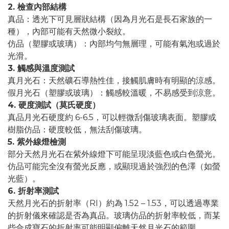
2. 檢查內部結構
真品：透光下可見層狀結構（因為月光石是長石家族的一
種），內部可能有天然微小裂紋。
仿品（塑膠或玻璃）：內部均勻無層理，可能有氣泡或過於
光滑。
3. 觸感與溫度測試
真月光石：天然礦石導熱性佳，接觸肌膚時有明顯的涼感。
假月光石（塑膠或玻璃）：觸感較溫暖，不易感受到涼意。
4. 硬度測試（莫氏硬度）
真品月光石硬度約 6-6.5，可以輕微刮傷玻璃表面。塑膠或
樹脂仿品：硬度較低，無法刮傷玻璃。
5. 紫外線燈檢測
部分天然月光石在紫外線燈下可能呈現淡藍色或白色螢光。
仿品可能完全沒有螢光反應，或顯現過於強烈的色澤（如螢
光藍）。
6. 折射率測試
天然月光石的折射率（RI）約為 1.52 – 1.53，可以透過專業
的折射儀來確認是否為真品。玻璃仿品的折射率較低，而某
些合成寶石的折射率可能明顯偏離天然月光石的範圍。