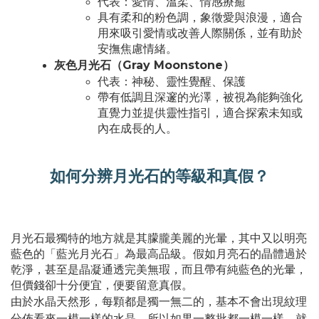
代表：愛情、溫柔、情感療癒
具有柔和的粉色調，象徵愛與浪漫，適合
用來吸引愛情或改善人際關係，並有助於
安撫焦慮情緒。
灰色月光石（Gray Moonstone）
代表：神秘、靈性覺醒、保護
帶有低調且深邃的光澤，被視為能夠強化
直覺力並提供靈性指引，適合探索未知或
內在成長的人。
如何分辨月光石的等級和真假？
月光石最獨特的地方就是其朦朧美麗的光暈，其中又以明亮
藍色的「藍光月光石」為最高品級。假如月亮石的晶體過於
乾淨，甚至是晶凝通透完美無瑕，而且帶有純藍色的光暈，
但價錢卻十分便宜，便要留意真假。
由於水晶天然形，每顆都是獨一無二的，基本不會出現紋理
分佈看來一模一樣的水晶，所以如果一整批都一模一樣，就