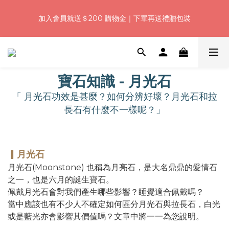
5
7
5
8
8
9
9
2
1
3
1
4
4
5
5
8
浪漫七夕加碼！結帳輸入「Q100」限時再折 $100
4
6
4
7
7
8
8
1
加入會員就送＄200 購物金｜下單再送禮贈包裝
:
:
:
0
2
0
3
3
4
4
7
3
5
3
6
6
7
7
0
日
時
分
秒
1
2
2
3
3
6
2
4
2
5
5
6
6
9
0
1
1
2
2
5
1
3
1
4
4
5
5
8
浪漫七夕加碼！結帳輸入「Q100」限時再折 $100
0
0
1
1
4
:
:
:
0
2
0
3
3
4
4
7
0
0
3
日
時
分
秒
1
2
2
3
3
6
寶石知識 - 月光石
2
0
1
1
2
2
5
1
0
0
1
1
4
「 月光石功效是甚麼？如何分辨好壞？月光石和拉
0
0
0
3
長石有什麼不一樣呢？」
2
1
0
▎月光石
月光石(Moonstone) 也稱為月亮石，是大名鼎鼎的愛情石
之一，也是六月的誕生寶石。
佩戴月光石會對我們產生哪些影響？睡覺適合佩戴嗎？
當中應該也有不少人不確定如何區分月光石與拉長石，白光
或是藍光亦會影響其價值嗎？文章中將一一為您說明。