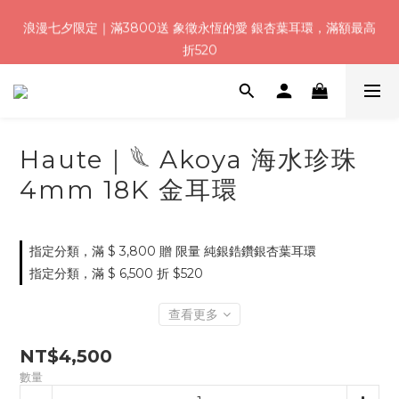
8
9
9
8
9
0
1
4
1
2
2
3
1
2
4
7
浪漫七夕加碼！結帳輸入「Q100」限時再折 $100
浪漫七夕限定｜滿3800送 象徵永恆的愛 銀杏葉耳環，滿額最高
7
8
8
9
7
8
0
3
:
:
:
0
1
1
2
0
1
3
6
折520
6
7
7
8
6
7
9
2
日
時
分
秒
0
0
1
0
2
5
5
6
6
7
5
6
8
1
0
1
4
4
5
5
6
4
5
7
0
0
3
加入會員就送＄200 購物金｜下單再送禮贈包裝
3
4
4
5
3
4
6
9
2
2
3
3
4
2
3
5
8
1
1
2
2
3
1
2
4
7
浪漫七夕加碼！結帳輸入「Q100」限時再折 $100
Haute｜𓆰 Akoya 海水珍珠
0
:
:
:
0
1
1
2
0
1
3
6
日
時
分
秒
4mm 18K 金耳環
0
0
1
0
2
5
0
1
4
0
3
2
指定分類，滿 $ 3,800 贈 限量 純銀鋯鑽銀杏葉耳環
1
指定分類，滿 $ 6,500 折 $520
0
查看更多
NT$4,500
數量