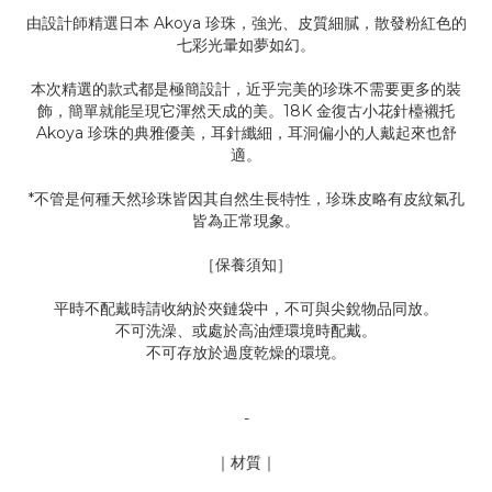
由設計師精選日本 Akoya 珍珠，強光、皮質細膩，散發粉紅色的
七彩光暈如夢如幻。
本次精選的款式都是極簡設計，近乎完美的珍珠不需要更多的裝
飾，簡單就能呈現它渾然天成的美。18K 金復古小花針檯襯托
Akoya 珍珠的典雅優美，耳針纖細，耳洞偏小的人戴起來也舒
適。
*不管是何種天然珍珠皆因其自然生長特性，珍珠皮略有皮紋氣孔
皆為正常現象。
［保養須知］
平時不配戴時請收納於夾鏈袋中，不可與尖銳物品同放。
不可洗澡、或處於高油煙環境時配戴。
不可存放於過度乾燥的環境。
-
｜材質｜