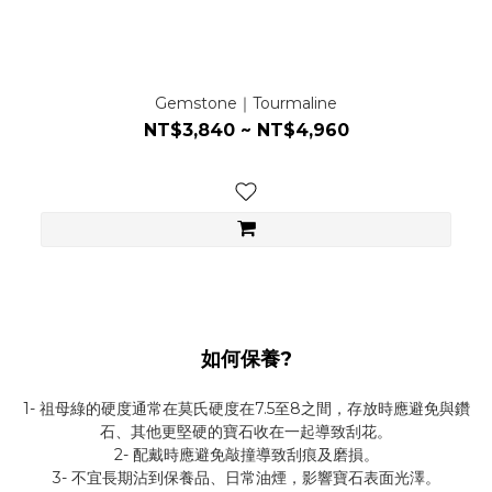
Gemstone｜Tourmaline
NT$3,840 ~ NT$4,960
如何保養?
1- 祖母綠的硬度通常在莫氏硬度在7.5至8之間，存放時應避免與鑽
石、其他更堅硬的寶石收在一起導致刮花。
2- 配戴時應避免敲撞導致刮痕及磨損。
3- 不宜長期沾到保養品、日常油煙，影響寶石表面光澤。