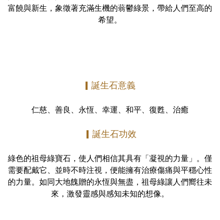
富饒與新生，象徵著充滿生機的蓊鬱綠景，帶給人們至高的
希望。
▎誕生石意義
仁慈、善良、永恆、幸運、和平、復甦、治癒
▎
誕生石
功效
綠色的祖母綠寶石，使人們相信其具有「凝視的力量」。僅
需要配戴它、並時不時注視，便能擁有治療傷痛與平穩心性
的力量。如同大地餽贈的永恆與無盡，祖母綠讓人們嚮往未
來，激發靈感與感知未知的想像。