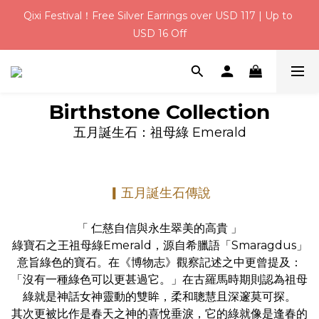
Qixi Festival！Free Silver Earrings over USD 117 | Up to 
Qixi Festival！Free Silver Earrings over USD 117 | Up to 
USD 16 Off
USD 16 Off
USD 6 Welcome Credit for New Members | Free Gift 
Wrapping on Every Order
Birthstone Collection
Qixi Festival！Free Silver Earrings over USD 117 | Up to 
五月誕生石：祖母綠 Emerald
USD 16 Off
▎五
月誕生
石傳說
「 仁慈自信與永生翠美的高貴 」
綠寶石之王祖母綠Emerald，源自希臘語「Smaragdus」
意旨綠色的寶石。在《博物志》觀察記述之中更曾提及：
「沒有一種綠色可以更甚過它。」在古羅馬時期則認為祖母
綠就是神話女神靈動的雙眸，柔和聰慧且深邃莫可探
。
其次更被比作是春天之神的喜悅垂淚，它的綠就像是逢春的