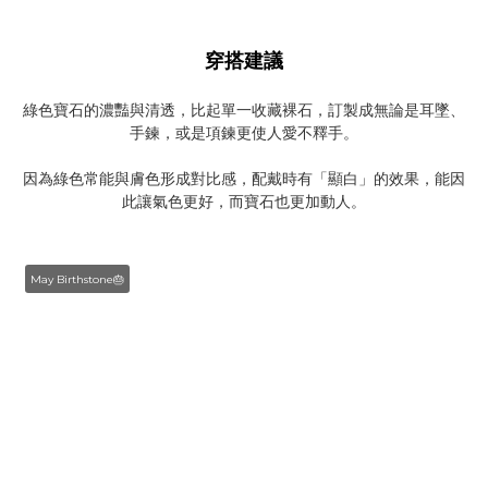
穿搭建議
綠色寶石的濃豔與清透，比起單一收藏裸石，訂製成無論是耳墜、
手鍊，或是項鍊更使人愛不釋手。
因為綠色常能與膚色形成對比感，配戴時有「顯白」的效果，能因
此讓氣色更好，而寶石也更加動人。
May Birthstone🎂