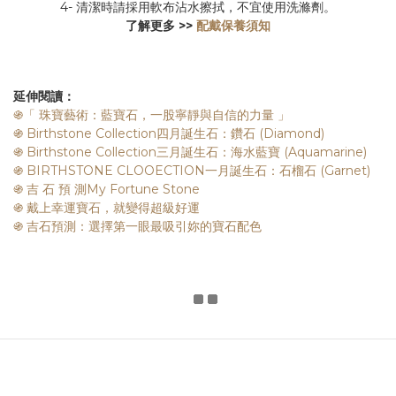
4- 清潔時請採用軟布沾水擦拭，不宜使用洗滌劑。
了解更多 >>
配戴保養須知
延伸閱讀：
֍「 珠寶藝術：藍寶石，一股寧靜與自信的力量 」
֍ Birthstone Collection四月誕生石：鑽石 (Diamond)
֍ Birthstone Collection三月誕生石：海水藍寶 (Aquamarine)
֍ BIRTHSTONE CLOOECTION一月誕生石：石榴石 (Garnet)
֍ 吉 石 預 測My Fortune Stone
֍ 戴上幸運寶石，就變得超級好運
֍ 吉石預測：選擇第一眼最吸引妳的寶石配色