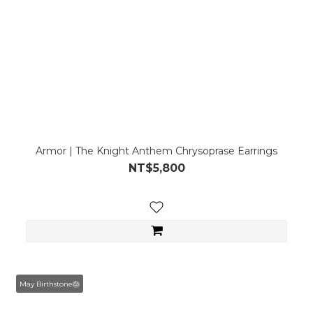
Armor | The Knight Anthem Chrysoprase Earrings
NT$5,800
May Birthstone🎂