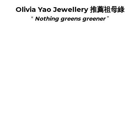
Olivia Yao Jewellery
推薦祖母綠
"
Nothing greens greener
”