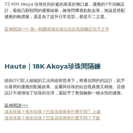
7.5 MM Akoya 珍珠恰到好處的座落於胸口處，優雅的Y字項鍊設
計，最能凸顯頸間的優雅線條，鍊身閃爍著點點金珠，無論是搭配
優雅的晚禮服，還是為了提升日常造型，都是不二之選。
>>>
延伸閱讀
第一顆圓形海水珠出自於烏龍麵店兒子之手
Haute｜18K Akoya珍珠間隔鍊
經由OYJ匠人細膩的工法與縝密思考下，將看似簡約的設計，賦予
出最簡約優雅的配戴效果。金屬與珍珠的結合既典雅又精緻。這個
設計不僅增強了珍珠的光澤，還賦予了整個鍊飾一種永恆的優雅。
延伸閱讀>>>
淡水珍珠？海水珍珠？巴洛克珍珠有什麼不同? 上篇
淡水珍珠？海水珍珠？巴洛克珍珠有什麼不同？下篇