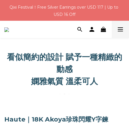
8
9
9
9
4
2
3
0
1
2
2
7
5
6
2
3
Weekend Deal｜Save $3 on USD 31+ with code【 Q100 】
Qixi Festival！Free Silver Earrings over USD 117 | Up to 
7
8
8
8
9
3
1
2
:
:
:
0
1
1
6
4
5
1
2
USD 16 Off
6
7
7
7
8
2
0
1
Days
Hours
Minutes
Seconds
0
0
5
3
4
0
1
5
6
6
9
6
7
1
0
4
2
3
0
USD 6 Welcome Credit for New Members | Free Gift 
4
5
5
8
9
5
6
0
3
1
2
3
4
4
9
7
8
4
5
Wrapping on Every Order
2
0
1
2
3
3
8
6
7
3
4
1
0
1
2
2
7
5
6
2
3
Weekend Deal｜Save $3 on USD 31+ with code【 Q100 】
0
:
:
:
0
1
1
6
4
5
1
2
看似簡約的設計 賦予一種精緻的
Days
Hours
Minutes
Seconds
0
0
5
3
4
0
1
4
2
3
0
動感
3
1
2
2
0
1
嫻雅氣質 溫柔可人
1
0
0
Haute｜18K Akoya珍珠閃耀Y字鍊