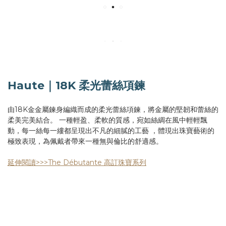
Haute｜18K 柔光蕾絲項鍊
由18K金金屬鍊身編織而成的柔光蕾絲項鍊，將金屬的堅韌和蕾絲的
柔美完美結合。 一種輕盈、柔軟的質感，宛如絲綢在風中輕輕飄
動，每一絲每一縷都呈現出不凡的細膩的工藝 ，體現出珠寶藝術的
極致表現，為佩戴者帶來一種無與倫比的舒適感。
延伸閱讀>>>The Débutante 高訂珠寶系列