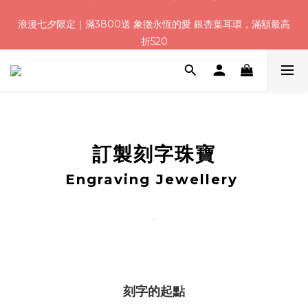
8
8
9
8
4
3
2
0
1
1
2
7
6
1
5
3
浪漫七夕加碼！結帳輸入「Q100」限時再折 $100
浪漫七夕限定｜滿3800送 象徵永恆的愛 銀杏葉耳環，滿額最高
7
7
8
7
9
3
2
1
:
:
:
0
0
1
6
5
0
4
2
折520
6
6
7
6
8
2
1
0
日
時
分
秒
0
5
4
3
1
5
5
6
5
9
7
1
0
4
3
2
0
4
4
5
9
4
8
6
0
3
2
1
加入會員就送＄200 購物金｜下單再送禮贈包裝
3
3
4
9
8
3
7
5
2
1
0
2
2
3
8
7
2
6
4
1
0
1
1
2
7
6
1
5
3
浪漫七夕加碼！結帳輸入「Q100」限時再折 $100
0
:
:
:
0
0
1
6
5
0
4
2
日
時
分
秒
0
5
4
3
1
訂製刻字珠寶
4
3
2
0
3
2
1
Engraving Jewellery
2
1
0
1
0
0
刻字的起點