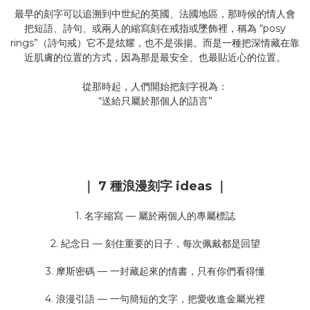
最早的刻字可以追溯到中世紀的英國、法國地區，那時候的情人會
把短語、詩句、或兩人的縮寫刻在戒指或墜飾裡，稱為 “posy
rings”（詩句戒）它不是炫耀，也不是張揚。而是一種把深情藏在靠
近肌膚的位置的方式，因為那是最安全、也最貼近心的位置。
從那時起，人們開始把刻字視為：
“送給只屬於那個人的語言”
｜ 7 種浪漫刻字 ideas ｜
1. 名字縮寫 — 屬於兩個人的專屬標誌
2. 紀念日 — 刻住重要的日子，每次佩戴都是回望
3. 摩斯密碼 — 一封藏起來的情書，只有你們看得懂
4. 浪漫引語 — 一句簡短的文字，把愛收進金屬光裡