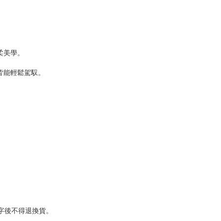
柔美學。
皆能輕鬆駕馭。
字後不得退換貨。