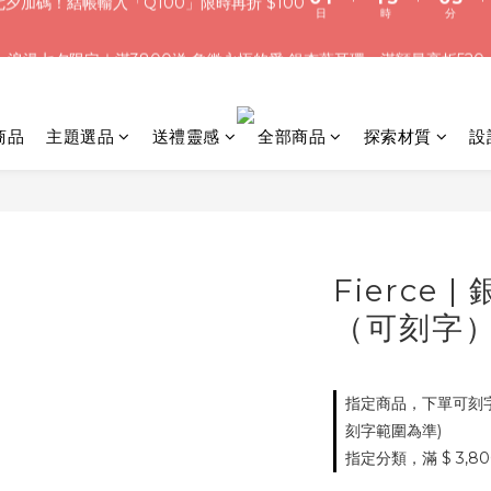
3
3
5
6
6
5
:
:
:
0
1
1
5
0
5
浪漫七夕限定｜滿3800送 象徵永恆的愛 銀杏葉耳環，滿額最高折520
夕加碼！結帳輸入「Q100」限時再折 $100
2
2
4
5
5
9
4
9
日
時
分
0
0
4
4
1
1
3
4
4
8
3
8
3
3
加入會員就送＄200 購物金｜下單再送禮贈包裝
0
0
2
3
3
7
2
7
2
2
1
2
2
6
1
6
1
1
商品
主題選品
送禮靈感
全部商品
:
探索材質
:
設
:
0
1
1
5
0
5
夕加碼！結帳輸入「Q100」限時再折 $100
0
0
日
時
分
0
0
4
4
3
3
2
2
1
1
0
0
Fierce
（可刻字
指定商品，下單可刻字
刻字範圍為準)
指定分類，滿 $ 3,8