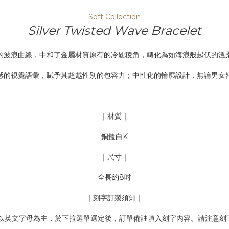
Soft Collection
Silver Twisted Wave Bracelet
的波浪曲線，中和了金屬材質原有的冷硬稜角，轉化為如海浪般起伏的溫
感的視覺語彙，賦予其超越性別的包容力；中性化的輪廓設計，無論男女
-
｜材質｜
銅鍍白K
｜尺寸｜
全長約8吋
｜刻字訂製須知｜
以英文字母為主，於下拉選單選定後，訂單備註填入刻字內容。請注意刻