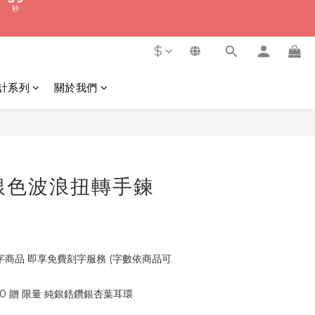
1
5
8
3
7
0
4
7
秒
2
6
3
6
1
5
$
2
5
9
0
4
1
4
8
3
0
計系列
關於我們
3
7
2
秒
2
6
1
1
5
0
立即購買
0
4
3
2
 | 銀色波浪扭轉手鍊
1
0
）
商品 即享免費刻字服務 (字數依商品可
00 贈 限量 純銀鋯鑽銀杏葉耳環