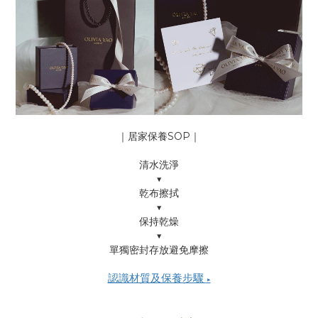
｜居家保養SOP｜
清水洗淨
▼
乾布擦拭
▼
保持乾燥
▼
單獨密封存放避免摩擦
認識材質及保養步驟
▶