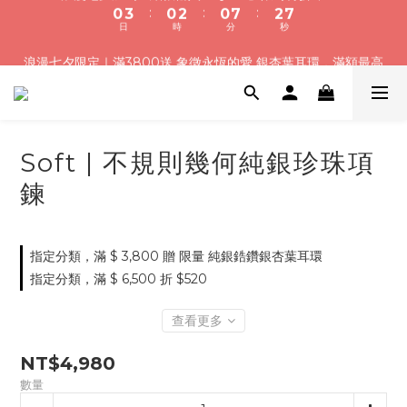
8
8
8
1
0
5
0
5
1
4
1
3
1
8
3
8
浪漫七夕加碼！結帳輸入「Q100」限時再折 $100
浪漫七夕限定｜滿3800送 象徵永恆的愛 銀杏葉耳環，滿額最高
7
7
9
7
9
0
4
4
:
:
:
0
3
0
2
0
7
2
7
折520
6
9
6
8
6
8
日
時
分
秒
3
3
2
1
6
1
6
5
8
5
7
5
7
2
2
1
0
5
0
5
4
7
4
6
4
6
1
1
0
4
4
加入會員就送＄200 購物金｜下單再送禮贈包裝
3
6
3
5
3
5
0
0
3
3
2
5
2
4
2
9
4
9
2
2
1
4
1
3
1
8
3
8
浪漫七夕加碼！結帳輸入「Q100」限時再折 $100
Soft | 不規則幾何純銀珍珠項
1
1
:
:
:
0
3
0
2
0
7
2
7
0
0
鍊
日
時
分
秒
2
1
6
1
6
1
0
5
0
5
0
4
4
3
3
指定分類，滿 $ 3,800 贈 限量 純銀鋯鑽銀杏葉耳環
2
2
指定分類，滿 $ 6,500 折 $520
1
1
0
0
查看更多
NT$4,980
數量