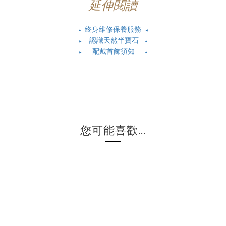
延伸閱讀
終身維修保養服務
▶
◀
認識天然半寶石
▶
◀
配戴首飾須知
▶
◀
您可能喜歡...