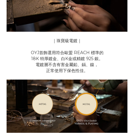
｜珠寶級電鍍｜
OYJ首飾選用符合歐盟 REACH 標準的
18K 特厚鍍金、白K金或精鍍 925 銀。
電鍍層不含有害金屬鉛、鎘、鎳，
正常使用下保色性佳。