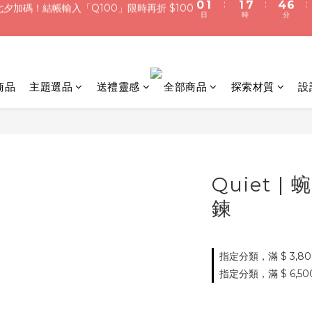
5
2
4
5
6
6
9
:
:
:
0
1
1
7
4
6
浪漫七夕限定｜滿3800送 象徵永恆的愛 銀杏葉耳環，滿額最高折520
夕加碼！結帳輸入「Q100」限時再折 $100
4
1
3
4
5
5
8
日
時
分
0
0
6
3
5
3
0
2
3
4
4
7
9
5
2
4
加入會員就送＄200 購物金｜下單再送禮贈包裝
2
1
2
3
3
9
6
8
4
1
3
1
0
1
2
2
8
5
7
3
0
2
0
商品
主題選品
送禮靈感
全部商品
:
探索材質
:
設
:
0
1
1
7
4
6
夕加碼！結帳輸入「Q100」限時再折 $100
2
1
日
時
分
0
0
6
3
5
1
0
5
2
4
0
4
1
3
3
0
2
2
1
Quiet 
1
0
0
鍊
指定分類，滿 $ 3,8
指定分類，滿 $ 6,500