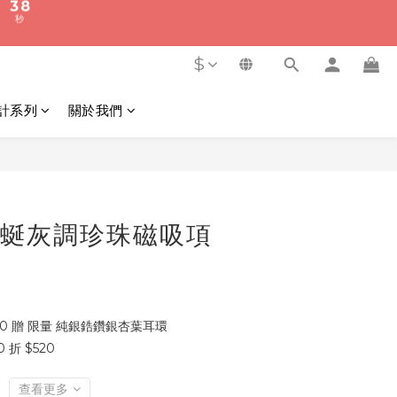
1
5
8
3
7
0
4
7
秒
2
6
3
6
1
5
$
2
5
9
0
4
1
4
8
3
0
計系列
關於我們
3
7
2
秒
2
6
1
1
5
0
立即購買
0
4
3
2
| 蜿蜒灰調珍珠磁吸項
1
0
00 贈 限量 純銀鋯鑽銀杏葉耳環
 折 $520
查看更多