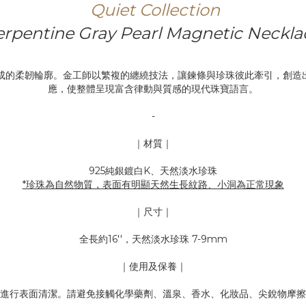
Quiet
Collection
erpentine Gray Pearl Magnetic Neckla
生成的柔韌輪廓。金工師以繁複的纏繞技法，讓鍊條與珍珠彼此牽引，創
應，使整體呈現富含律動與質感的現代珠寶語言。
-
｜材質｜
925純銀鍍白K、天然淡水珍珠
*珍珠為自然物質，表面有明顯天然生長紋路、小洞為正常現象
｜尺寸｜
全長約16''，天然淡水珍珠 7-9mm
｜使用及保養｜
進行表面清潔。請避免接觸化學藥劑、溫泉、香水、化妝品、尖銳物摩擦