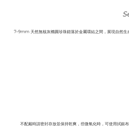
S
7–9mm 天然無核灰橢圓珍珠錯落於金屬環結之間，展現自然
不配戴時請密封存放並保持乾爽，些微氧化時，可使用拭銀布