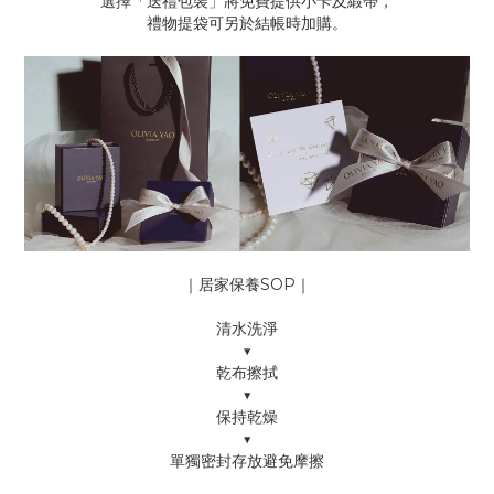
選擇「送禮包裝」將免費提供小卡及緞帶，
禮物提袋可另於結帳時加購。
｜居家保養SOP｜
清水洗淨
▼
乾布擦拭
▼
保持乾燥
▼
單獨密封存放避免摩擦