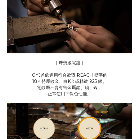
｜珠寶級電鍍｜
OYJ首飾選用符合歐盟 REACH 標準的
18K 特厚鍍金、白K金或精鍍 925 銀。
電鍍層不含有害金屬鉛、鎘、鎳，
正常使用下保色性佳。