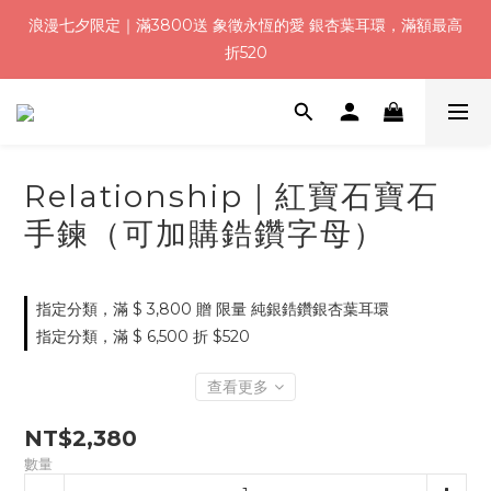
8
9
9
9
9
0
1
4
1
3
2
2
2
2
4
7
浪漫七夕加碼！結帳輸入「Q100」限時再折 $100
浪漫七夕限定｜滿3800送 象徵永恆的愛 銀杏葉耳環，滿額最高
7
9
8
8
8
8
0
3
:
:
:
0
2
1
1
1
1
3
6
折520
6
8
7
7
7
7
9
2
日
時
分
秒
1
0
0
0
0
2
5
5
7
6
6
6
6
8
1
0
1
4
4
6
5
5
5
5
7
0
0
3
加入會員就送＄200 購物金｜下單再送禮贈包裝
3
5
4
4
4
4
6
9
2
2
4
3
3
3
3
5
8
1
1
3
2
2
2
2
4
7
浪漫七夕加碼！結帳輸入「Q100」限時再折 $100
Relationship｜紅寶石寶石
0
:
:
:
0
2
1
1
1
1
3
6
日
時
分
秒
手鍊（可加購鋯鑽字母）
1
0
0
0
0
2
5
0
1
4
0
3
2
指定分類，滿 $ 3,800 贈 限量 純銀鋯鑽銀杏葉耳環
1
指定分類，滿 $ 6,500 折 $520
0
查看更多
NT$2,380
數量