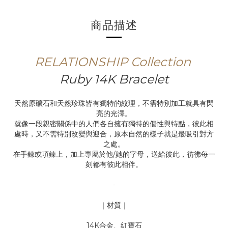
商品描述
RELATIONSHIP
Collection
Ruby 14K Bracelet
天然原礦石和天然珍珠皆有獨特的紋理，不需特別加工就具有閃
亮的光澤。
就像一段親密關係中的人們各自擁有獨特的個性與特點，彼此相
處時，又不需特別改變與迎合，原本自然的樣子就是最吸引對方
之處。
在手鍊或項鍊上，加上專屬於他/她的字母，送給彼此，彷彿每一
刻都有彼此相伴。
-
｜材質｜
14K合金、紅寶石