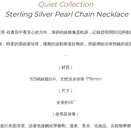
Quiet Collection
Sterling Silver Pearl Chain Necklace
et篇章-在書寫中看見心的方向，筆跡的線條像是軌跡，記錄從喧鬧到沉靜後
展，輕柔的環繞著珍珠，優雅的波動垂落於胸前，突破傳統珍珠頸鍊的規
-
｜材質｜
925純銀鍍白K、天然淡水珍珠 7*8mm
｜尺寸｜
全長約16''
｜使用及保養｜
進行表面清潔。請避免接觸化學藥劑、溫泉、香水、化妝品、尖銳物摩擦