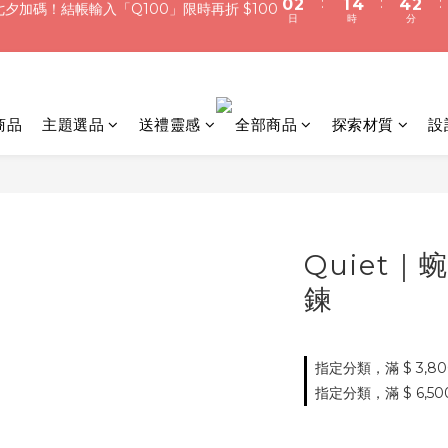
0
2
2
0
5
7
6
9
9
7
:
:
:
0
2
1
4
4
2
浪漫七夕限定｜滿3800送 象徵永恆的愛 銀杏葉耳環，滿額最高折520
夕加碼！結帳輸入「Q100」限時再折 $100
1
1
4
6
5
8
8
6
日
時
分
1
0
3
3
1
0
0
3
5
4
7
7
5
0
2
2
0
加入會員就送＄200 購物金｜下單再送禮贈包裝
2
4
3
6
6
4
1
1
1
3
2
5
5
3
0
0
商品
主題選品
送禮靈感
全部商品
:
探索材質
:
設
:
0
2
1
4
4
2
夕加碼！結帳輸入「Q100」限時再折 $100
日
時
分
1
0
3
3
1
0
2
2
0
1
1
0
0
Quiet
鍊
指定分類，滿 $ 3,8
指定分類，滿 $ 6,500