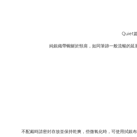
Qui
純銀織帶蜿蜒於頸肩，如同筆跡一般流暢的延
不配戴時請密封存放並保持乾爽，些微氧化時，可使用拭銀布