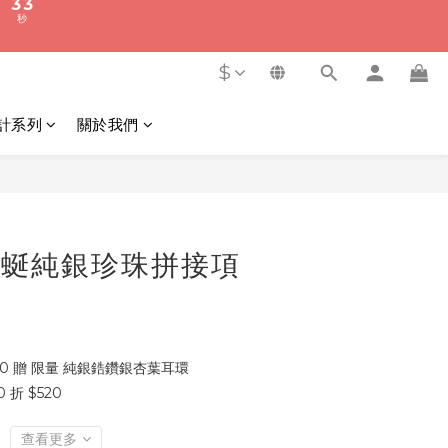
1
0
8
7
3
2
0
7
6
秒
2
1
6
5
1
0
$
5
4
0
4
3
計系列
關於我們
3
2
秒
2
1
1
0
立即購買
0
｜蜿蜒純銀珍珠拼接項
00 贈 限量 純銀鋯鑽銀杏葉耳環
 折 $520
查看更多