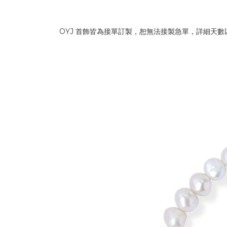
OYJ 首飾皆為接單訂製，恕無法接製急單，詳細天