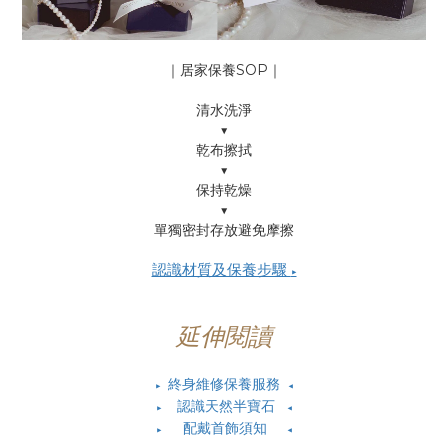
｜居家保養SOP｜
清水洗淨
▼
乾布擦拭
▼
保持乾燥
▼
單獨密封存放避免摩擦
認識材質及保養步驟
▶
延伸閱讀
終身維修保養服務
▶
◀
認識天然半寶石
▶
◀
配戴首飾須知
▶
◀