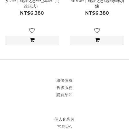
Tyche｜純淨之息金色耳環（可
Moirae｜純淨之息純銀珍珠項
改夾式）
鍊
NT$6,380
NT$6,380
維修保養
售後服務
購買須知
個人化客製
常見QA