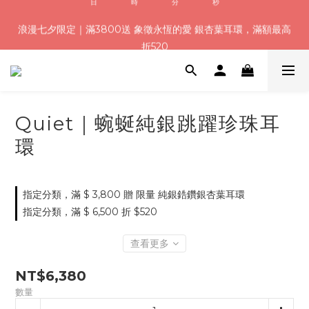
8
8
0
6
1
1
0
4
1
3
1
9
4
4
3
7
浪漫七夕加碼！結帳輸入「Q100」限時再折 $100
浪漫七夕限定｜滿3800送 象徵永恆的愛 銀杏葉耳環，滿額最高
7
9
7
9
5
0
0
3
:
:
:
0
2
0
8
3
3
2
6
折520
6
8
6
9
9
8
4
2
日
時
分
秒
1
7
2
2
1
5
5
7
5
8
8
7
3
1
0
6
1
1
0
4
4
6
4
7
7
6
2
0
5
0
0
3
加入會員就送＄200 購物金｜下單再送禮贈包裝
3
5
3
6
6
5
9
1
4
2
2
4
2
5
5
4
8
0
3
1
1
3
1
9
4
4
3
7
浪漫七夕加碼！結帳輸入「Q100」限時再折 $100
Quiet｜蜿蜒純銀跳躍珍珠耳
2
0
:
:
:
0
2
0
8
3
3
2
6
1
日
時
分
秒
環
1
7
2
2
1
5
0
0
6
1
1
0
4
5
0
0
3
4
2
指定分類，滿 $ 3,800 贈 限量 純銀鋯鑽銀杏葉耳環
3
1
指定分類，滿 $ 6,500 折 $520
2
0
1
查看更多
0
NT$6,380
數量