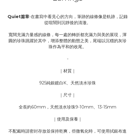
Quiet篇章
-在書寫中看見心的方向，筆跡的線條像是軌跡，記錄
從喧鬧到沉靜後的清澈。
寬闊充滿力量感的線條，每一處的轉折都充滿力與美的展現，渾
圓的珍珠跳躍於其中，增添整體的動態之美，尾端以沉穩的灰珍
珠作為平和的收尾。
-
｜材質｜
925純銀鍍白K、天然淡水珍珠
｜尺寸｜
全長約60mm，天然淡水珍珠9-10mm、13-15mm
｜使用及保養｜
不配戴時請密封存放並保持乾爽，些微氧化時，可使用拭銀布進