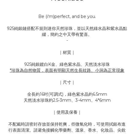
Be (i'm)perfect, and be you.
925純銀鏈搭配不規則迷你天然珍珠，並以天然綠水晶和紫水晶點
綴，簡約之中又帶有驚喜。
-
｜材質｜
925純銀鍍白K金、綠色紫水晶、天然淡水珍珠
*珍珠為自然物質，表面有明顯天然生長紋路、小洞為正常現象
｜尺寸｜
全長約16吋(可調式)，
綠色紫水晶約6.5mm
天然淡水珍珠約2.5-3mm、3-4mm、4*6mm
｜使用及保養｜
不配戴時請密封存放並保持乾爽，些微氧化時，可使用拭銀布進
行表面清潔。請避免接觸化學藥劑、溫泉、香水、化妝品、尖銳