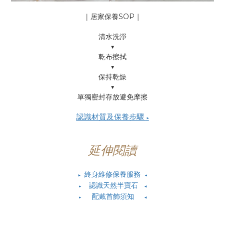
｜居家保養SOP｜
清水洗淨
▼
乾布擦拭
▼
保持乾燥
▼
單獨密封存放避免摩擦
認識材質及保養步驟
▶
延伸閱讀
終身維修保養服務
▶
◀
認識天然半寶石
▶
◀
配戴首飾須知
▶
◀