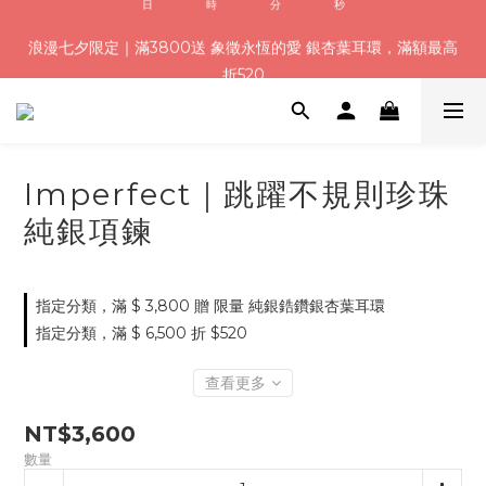
8
9
0
4
0
0
1
6
1
3
2
7
3
3
4
9
浪漫七夕加碼！結帳輸入「Q100」限時再折 $100
浪漫七夕限定｜滿3800送 象徵永恆的愛 銀杏葉耳環，滿額最高
7
9
8
9
9
3
0
5
:
:
:
0
2
1
6
2
2
3
8
折520
6
8
7
8
8
9
2
4
日
時
分
秒
1
0
5
1
1
2
7
5
7
6
7
7
8
1
3
0
4
0
0
1
6
4
6
5
6
6
7
0
2
3
0
5
加入會員就送＄200 購物金｜下單再送禮贈包裝
3
5
4
9
5
5
6
1
2
4
2
4
3
8
4
4
5
0
1
3
1
3
2
7
3
3
4
9
浪漫七夕加碼！結帳輸入「Q100」限時再折 $100
Imperfect｜跳躍不規則珍珠
0
2
:
:
:
0
2
1
6
2
2
3
8
1
日
時
分
秒
純銀項鍊
1
0
5
1
1
2
7
0
0
4
0
0
1
6
3
0
5
2
4
指定分類，滿 $ 3,800 贈 限量 純銀鋯鑽銀杏葉耳環
1
3
指定分類，滿 $ 6,500 折 $520
0
2
1
查看更多
0
NT$3,600
數量