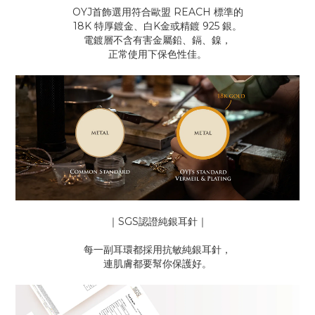
OYJ首飾選用符合歐盟 REACH 標準的
18K 特厚鍍金、白K金或精鍍 925 銀。
電鍍層不含有害金屬鉛、鎘、鎳，
正常使用下保色性佳。
｜SGS認證純銀耳針｜
每一副耳環都採用抗敏純銀耳針，
連肌膚都要幫你保護好。