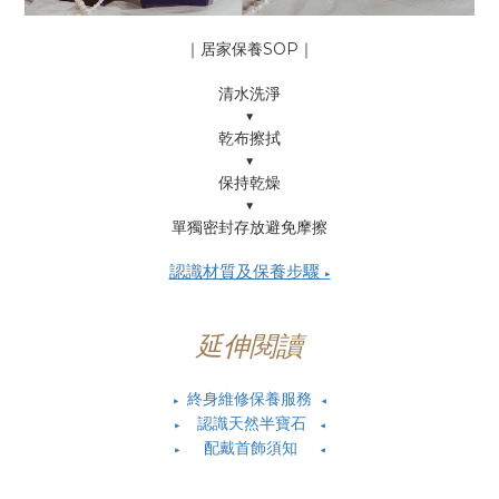
｜居家保養SOP｜
清水洗淨
▼
乾布擦拭
▼
保持乾燥
▼
單獨密封存放避免摩擦
認識材質及保養步驟
▶
延伸閱讀
終身維修保養服務
▶
◀
認識天然半寶石
▶
◀
配戴首飾須知
▶
◀