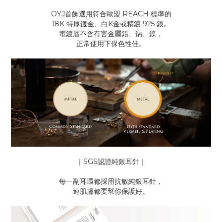
OYJ首飾選用符合歐盟 REACH 標準的
18K 特厚鍍金、白K金或精鍍 925 銀。
電鍍層不含有害金屬鉛、鎘、鎳，
正常使用下保色性佳。
｜SGS認證純銀耳針｜
每一副耳環都採用抗敏純銀耳針，
連肌膚都要幫你保護好。