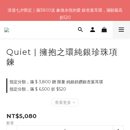
8
8
8
0
3
2
0
0
1
1
3
1
6
5
3
3
浪漫七夕加碼！結帳輸入「Q100」限時再折 $100
浪漫七夕限定｜滿3800送 象徵永恆的愛 銀杏葉耳環，滿額最高
7
7
9
7
9
9
2
1
:
:
:
0
0
2
0
5
4
2
2
折520
6
6
8
6
8
8
1
0
日
時
分
秒
1
4
3
1
1
5
5
7
5
9
7
7
0
0
3
2
0
0
4
4
6
4
9
8
6
6
2
1
加入會員就送＄200 購物金｜下單再送禮贈包裝
3
3
5
3
8
7
5
5
1
0
2
2
4
2
7
6
4
4
0
1
1
3
1
6
5
3
3
浪漫七夕加碼！結帳輸入「Q100」限時再折 $100
Quiet | 擁抱之環純銀珍珠項
:
:
:
0
0
2
0
5
4
2
2
日
時
分
秒
鍊
1
4
3
1
1
0
3
2
0
0
2
1
1
0
指定分類，滿 $ 3,800 贈 限量 純銀鋯鑽銀杏葉耳環
0
指定分類，滿 $ 6,500 折 $520
查看更多
NT$5,080
數量