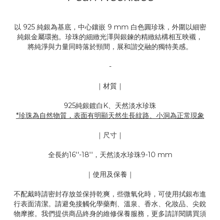
以 925 純銀為基底，中心鑲嵌 9 mm 白色圓珍珠，外圍以細密
純銀金屬環抱。珍珠的細緻光澤與銀鍊的精緻結構相互映襯，
將純淨與力量同時落於頸間，展和諧交融的獨特美感。
-
｜材質｜
925純銀鍍白K、天然淡水珍珠
*珍珠為自然物質，表面有明顯天然生長紋路、小洞為正常現象
｜尺寸｜
全長約16''-18''，天然淡水珍珠9-10 mm
｜使用及保養｜
不配戴時請密封存放並保持乾爽，些微氧化時，可使用拭銀布進
行表面清潔。請避免接觸化學藥劑、溫泉、香水、化妝品、尖銳
物摩擦。我們提供商品終身的維修保養服務，更多請詳閱購買須