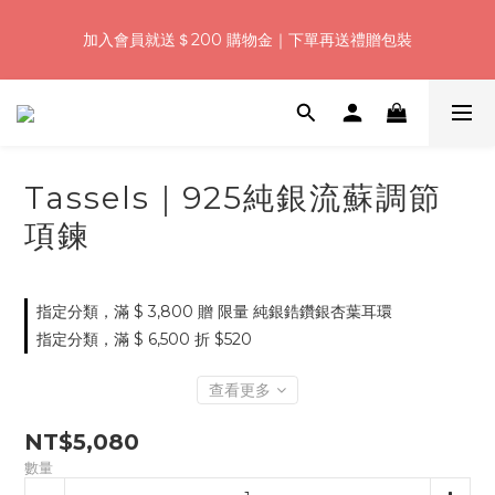
5
6
5
7
4
1
0
4
1
2
1
3
7
6
浪漫七夕加碼！結帳輸入「Q100」限時再折 $100
4
5
4
6
9
3
0
3
加入會員就送＄200 購物金｜下單再送禮贈包裝
:
:
:
0
1
0
9
2
6
5
9
3
4
3
5
9
8
2
2
日
時
分
秒
0
8
1
5
4
8
2
3
2
4
8
7
1
1
7
0
4
3
7
1
2
1
3
7
6
浪漫七夕加碼！結帳輸入「Q100」限時再折 $100
0
0
6
3
2
6
:
:
:
0
1
0
9
2
6
5
9
5
2
1
5
日
時
分
秒
0
8
1
5
4
8
4
1
0
4
7
0
4
3
7
Tassels｜925純銀流蘇調節
3
0
3
6
3
2
6
2
2
5
2
1
5
項鍊
1
1
4
1
0
4
0
0
3
0
3
2
2
指定分類，滿 $ 3,800 贈 限量 純銀鋯鑽銀杏葉耳環
1
1
指定分類，滿 $ 6,500 折 $520
0
0
查看更多
NT$5,080
數量