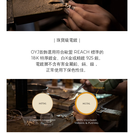
｜珠寶級電鍍｜
OYJ首飾選用符合歐盟 REACH 標準的
18K 特厚鍍金、白K金或精鍍 925 銀。
電鍍層不含有害金屬鉛、鎘、鎳，
正常使用下保色性佳。