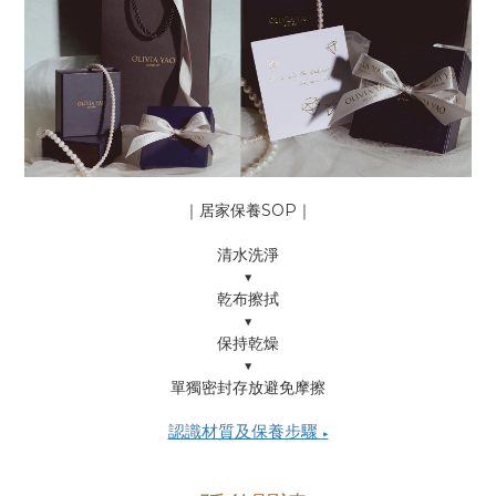
｜居家保養SOP｜
清水洗淨
▼
乾布擦拭
▼
保持乾燥
▼
單獨密封存放避免摩擦
認識材質及保養步驟
▶