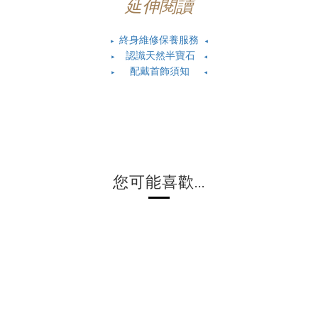
延伸閱讀
終身維修保養服務
▶
◀
認識天然半寶石
▶
◀
配戴首飾須知
▶
◀
您可能喜歡...