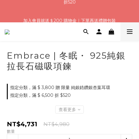
5
7
5
5
5
6
7
9
1
3
1
1
1
2
3
5
浪漫七夕加碼！結帳輸入「Q100」限時再折 $100
4
6
4
4
4
5
6
8
加入會員就送＄200 購物金｜下單再送禮贈包裝
:
:
:
0
2
0
0
0
1
2
4
3
5
3
3
3
4
5
7
日
時
分
秒
1
0
1
3
2
4
2
2
2
3
4
6
0
0
2
1
3
1
1
1
2
3
5
浪漫七夕加碼！結帳輸入「Q100」限時再折 $100
1
:
:
:
0
2
0
0
0
1
2
4
0
日
時
分
秒
1
0
1
3
0
0
2
Embrace | 冬眠・ 925純銀
1
0
拉長石磁吸項鍊
指定分類，滿 $ 3,800 贈 限量 純銀鋯鑽銀杏葉耳環
指定分類，滿 $ 6,500 折 $520
查看更多
NT$4,731
NT$4,980
數量