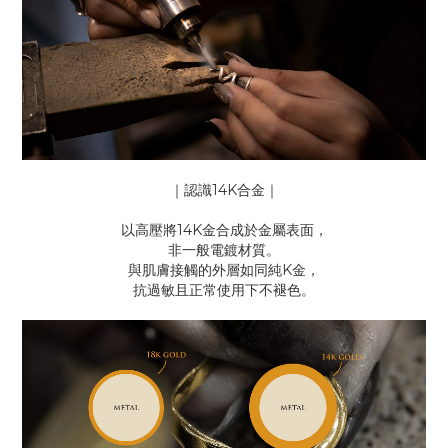
｜認識14K合金｜
以高壓將14K金合成於金屬表面，
非一般電鍍材質。
與肌膚接觸的外層如同純K金，
抗過敏且正常使用下不褪色。