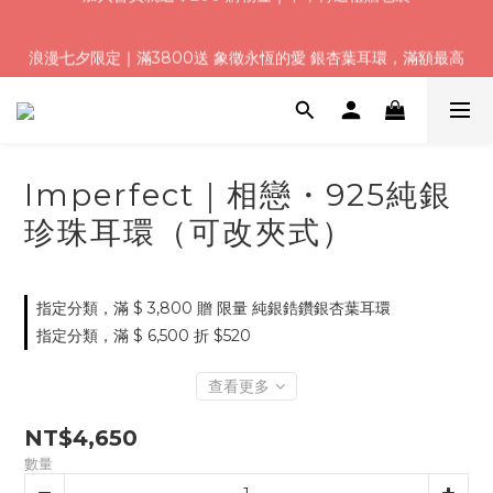
浪漫七夕限定｜滿3800送 象徵永恆的愛 銀杏葉耳環，滿額最高
浪漫七夕限定｜滿3800送 象徵永恆的愛 銀杏葉耳環，滿額最高
折520
折520
加入會員就送＄200 購物金｜下單再送禮贈包裝
浪漫七夕限定｜滿3800送 象徵永恆的愛 銀杏葉耳環，滿額最高
Imperfect｜相戀・925純銀
折520
珍珠耳環（可改夾式）
指定分類，滿 $ 3,800 贈 限量 純銀鋯鑽銀杏葉耳環
指定分類，滿 $ 6,500 折 $520
查看更多
NT$4,650
數量