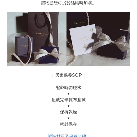
禮物提袋可另於結帳時加購。
｜居家保養SOP｜
配戴時勿碰水
▼
配戴完畢乾布擦拭
▼
保持乾燥
▼
密封保存
認識材質及保養步驟
▶