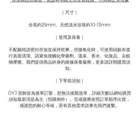
*珍珠為自然物質，表面有明顯天然生長紋路、小洞為正常現象
｜尺寸｜
全長約25mm
、
天然淡水珍珠約
10-13mm
｜使用及保養｜
不配戴時請密封存放並保持乾爽，些微氧化時，可使用拭銀布進
行表面清潔。請避免接觸化學藥劑、溫泉、香水、化妝品、尖銳
物摩擦。我們提供商品終身的維修保養服務，更多請詳閱購買須
知。
｜下單前須知｜
OYJ 首飾皆為接單訂製，恕無法接製急單，詳細天數以網站購買
須知最新消息為主（預購例外）。完成後將依照訂單順序出貨，
感謝您的耐心等候，若有其他需求請事先我們連繫。