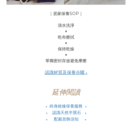
｜居家保養SOP｜
清水洗淨
▼
乾布擦拭
▼
保持乾燥
▼
單獨密封存放避免摩擦
認識材質及保養步驟
▶
延伸閱讀
終身維修保養服務
▶
◀
認識天然半寶石
▶
◀
配戴首飾須知
▶
◀