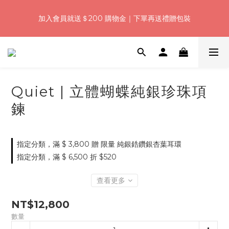
7
5
8
5
6
8
0
4
3
1
4
1
2
6
4
浪漫七夕加碼！結帳輸入「Q100」限時再折 $100
6
4
7
4
5
9
7
3
加入會員就送＄200 購物金｜下單再送禮贈包裝
2
:
:
:
0
3
0
1
5
9
3
5
3
6
3
4
8
6
2
日
時
分
秒
1
2
0
4
8
2
4
2
5
2
3
7
5
1
0
1
3
7
1
3
1
4
1
2
6
4
浪漫七夕加碼！結帳輸入「Q100」限時再折 $100
0
0
2
6
0
2
:
:
:
0
3
0
1
5
9
3
1
5
日
時
分
秒
1
2
0
4
8
2
0
4
0
1
3
7
1
Quiet | 立體蝴蝶純銀珍珠項
3
0
2
6
0
2
1
5
鍊
1
0
4
0
3
2
指定分類，滿 $ 3,800 贈 限量 純銀鋯鑽銀杏葉耳環
1
指定分類，滿 $ 6,500 折 $520
0
查看更多
NT$12,800
數量