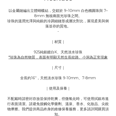
以金屬鏈編出立體蝴蝶結，交錯於 9–10mm 白色橢圓珠與 7–
8mm 無核兩面光珍珠之間。
珍珠的溫潤光澤與純銀的冷調細鏈形成層次對比，展現柔美與俐
落並存的質地。
-
｜材質｜
925純銀鍍白K、天然淡水珍珠
*珍珠為自然物質，表面有明顯天然生長紋路、小洞為正常現象
｜尺寸｜
全長約16''，天然淡水珍珠 9-10mm、7-8mm
｜使用及保養｜
不配戴時請密封存放並保持乾爽，些微氧化時，可使用拭銀布進
行表面清潔。請避免接觸化學藥劑、溫泉、香水、化妝品、尖銳
物摩擦。我們提供商品終身的維修保養服務，更多請詳閱購買須
知。