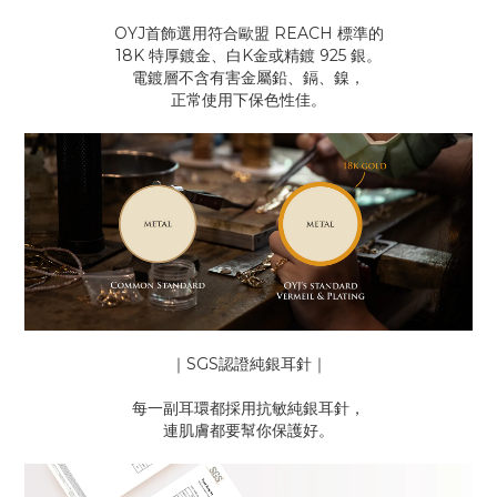
OYJ首飾選用符合歐盟 REACH 標準的
18K 特厚鍍金、白K金或精鍍 925 銀。
電鍍層不含有害金屬鉛、鎘、鎳，
正常使用下保色性佳。
｜SGS認證純銀耳針｜
每一副耳環都採用抗敏純銀耳針，
連肌膚都要幫你保護好。