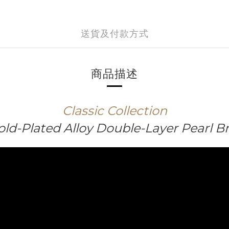
送貨及付款方式
商品描述
Classic
Collection
old-Plated Alloy Double-Layer Pearl Br