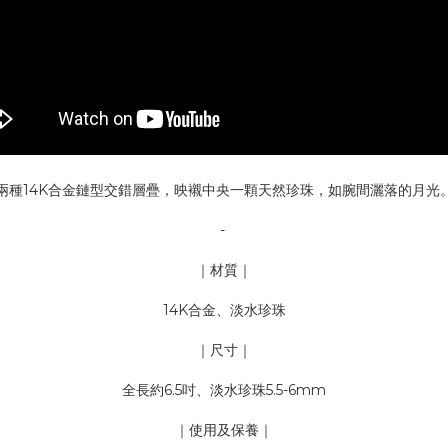
兩種14K合金鏈型交錯層疊，映襯中央一顆天然珍珠，如腕間灑落的月光
-
｜材質｜
14K合金、淡水珍珠
｜尺寸｜
全長約6.5吋、淡水珍珠5.5-6mm
｜使用及保養｜