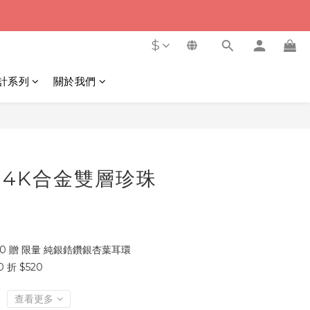
$
計系列
關於我們
立即購買
 | 14K合金雙層珍珠
00 贈 限量 純銀鋯鑽銀杏葉耳環
 折 $520
查看更多