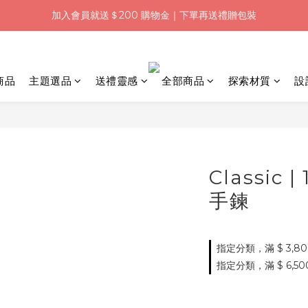
加入會員就送＄200 購物金｜下單再送禮贈包裝
浪漫七夕限定｜滿3800送 象徵永恆的愛 銀杏葉耳環，滿額最高折520
浪漫七夕限定｜滿3800送 象徵永恆的愛 銀杏葉耳環，滿額最高折520
商品
主題選品
送禮靈感
全部商品
探索材質
設
Classic
手鍊
指定分類，滿 $ 3,8
指定分類，滿 $ 6,500