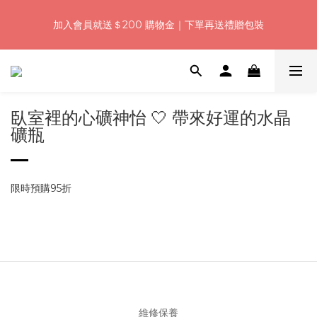
浪漫七夕限定｜滿3800送 象徵永恆的愛 銀杏葉耳環，滿額最高
加入會員就送＄200 購物金｜下單再送禮贈包裝
折520
浪漫七夕限定｜滿3800送 象徵永恆的愛 銀杏葉耳環，滿額最高
折520
臥室裡的心礦神怡 🤍 帶來好運的水晶
礦瓶
限時預購95折
維修保養