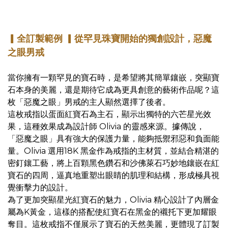
▎全訂製範例 ▎從罕見珠寶開始的獨創設計，惡魔
之眼男戒
當你擁有一顆罕見的寶石時，是希望將其簡單鑲嵌，突顯寶
石本身的美麗，還是期待它成為更具創意的藝術作品呢？這
枚「惡魔之眼」男戒的主人顯然選擇了後者。
這枚戒指以蛋面紅寶石為主石，顯示出獨特的六芒星光效
果，這種效果成為設計師 Olivia 的靈感來源。據傳說，
「惡魔之眼」具有強大的保護力量，能夠抵禦邪惡和負面能
量。Olivia 選用18K 黑金作為戒指的主材質，並結合精湛的
密釘鑲工藝，將上百顆黑色鑽石和沙佛萊石巧妙地鑲嵌在紅
寶石的四周，逼真地重塑出眼睛的肌理和結構，形成極具視
覺衝擊力的設計。
為了更加突顯星光紅寶石的魅力，Olivia 精心設計了內層金
屬為K黃金，這樣的搭配使紅寶石在黑金的襯托下更加耀眼
奪目。這枚戒指不僅展示了寶石的天然美麗，更體現了訂製