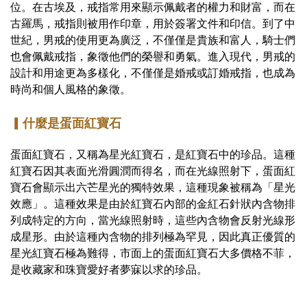
位。在古埃及，戒指常用來顯示佩戴者的權力和財富，而在
古羅馬，戒指則被用作印章，用於簽署文件和印信。到了中
世紀，男戒的使用更為廣泛，不僅僅是貴族和富人，騎士們
也會佩戴戒指，象徵他們的榮譽和勇氣。進入現代，男戒的
設計和用途更為多樣化，不僅僅是婚戒或訂婚戒指，也成為
時尚和個人風格的象徵。
▎什麼是蛋面紅寶石
蛋面紅寶石，又稱為星光紅寶石，是紅寶石中的珍品。這種
紅寶石因其表面光滑圓潤而得名，而在光線照射下，蛋面紅
寶石會顯示出六芒星光的獨特效果，這種現象被稱為「星光
效應」。這種效果是由於紅寶石內部的金紅石針狀內含物排
列成特定的方向，當光線照射時，這些內含物會反射光線形
成星形。由於這種內含物的排列極為罕見，因此真正優質的
星光紅寶石極為難得，市面上的蛋面紅寶石大多價格不菲，
是收藏家和珠寶愛好者夢寐以求的珍品。