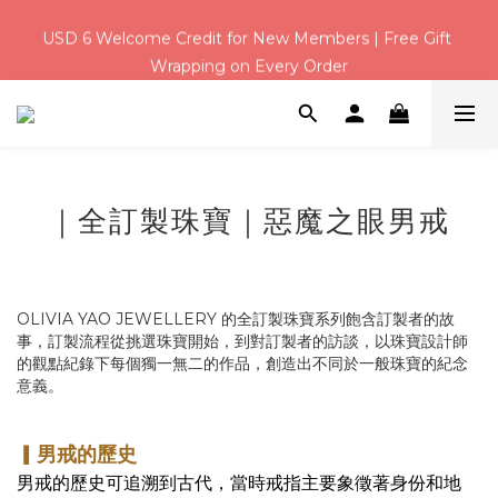
5
7
5
8
8
7
8
0
1
3
1
4
4
6
3
4
Weekend Deal｜Save $3 on USD 31+ with code【 Q100 】
USD 6 Welcome Credit for New Members | Free Gift 
4
6
4
7
7
9
6
7
:
:
:
0
2
0
3
3
5
2
3
3
5
3
6
6
8
5
6
Wrapping on Every Order
Days
Hours
Minutes
Seconds
1
2
2
4
1
2
2
4
2
5
5
7
4
5
0
1
1
3
0
1
1
3
1
4
4
6
3
4
Weekend Deal｜Save $3 on USD 31+ with code【 Q100 】
0
0
2
0
:
:
:
0
2
0
3
3
5
2
3
1
Days
Hours
Minutes
Seconds
1
2
2
4
1
2
0
0
1
1
3
0
1
0
0
2
0
｜全訂製珠寶｜惡魔之眼男戒
1
0
OLIVIA YAO JEWELLERY 的全訂製珠寶系列飽含訂製者的故
事，訂製流程從挑選珠寶開始，到對訂製者的訪談，以珠寶設計師
的觀點紀錄下每個獨一無二的作品，創造出不同於一般珠寶的紀念
意義。
▎男戒的歷史
男戒的歷史可追溯到古代，當時戒指主要象徵著身份和地