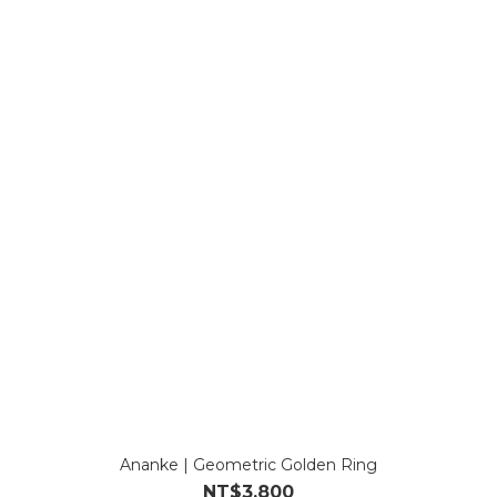
Ananke | Geometric Golden Ring
NT$3,800