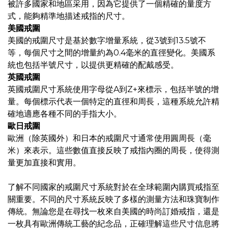
被許多國家和地區采用，因為它提供了一個精確的量度方
式，能夠精準地描述戒指的尺寸。
美國戒圍
美國的戒圍尺寸是基於數字增量系統，從3號到13.5號不
等，每個尺寸之間的增量約為0.4毫米的直徑變化。美國系
統也包括半號尺寸，以提供更精確的配戴感受。
英國戒圍
英國戒圍尺寸系統使用字母從A到Z+來標示，包括半號的增
量。每個標示代表一個特定的直徑和周長，這種系統允許精
確地適應各種不同的手指大小。
歐日戒圍
歐洲（除英國外）和日本的戒圍尺寸通常使用圓周長（毫
米）來表示。這些數值直接反映了戒指內圈的周長，使得測
量更加直接和實用。
了解不同國家的戒圍尺寸系統對於在全球範圍內購買戒指至
關重要。不同的尺寸系統反映了多樣的測量方法和珠寶制作
傳統。無論您是在尋找一枚來自美國的時尚訂婚戒指，還是
一枚具有歐洲傳統工藝的紀念品，正確理解這些尺寸信息將