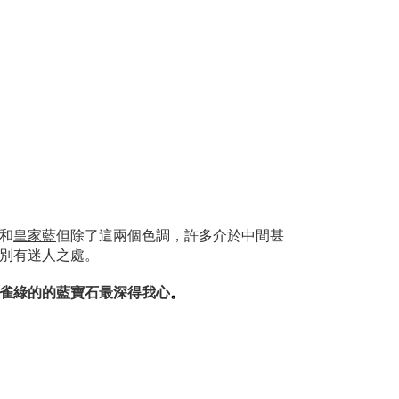
和
皇家藍
但除了這兩個色調，許多介於中間甚
別有迷人之處。
雀綠的的藍寶石最深得我心
。