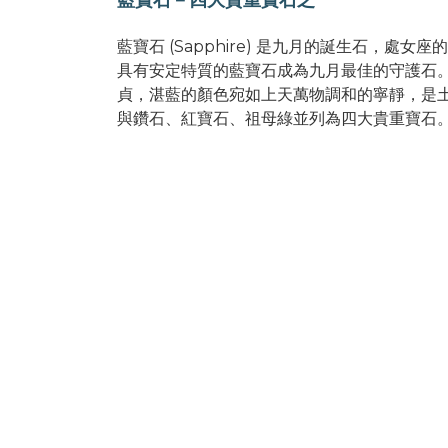
藍寶石 (Sapphire) 是九月的誕生石，
處女座的
具有安定特質的藍寶石成為九月最佳的守護石
貞，湛藍的顏色宛如上天萬物調和的寧靜，
是
與鑽石、紅寶石、
祖母綠並列為四大貴重寶石