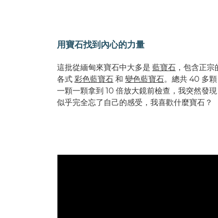
用寶石找到內心的力量
這批從緬甸來寶石中大多是
藍寶石
，包含正宗
各式
彩色藍寶石
和
變色藍寶石
。總共 40 多
一顆一顆拿到 10 倍放大鏡前檢查，我突然發
似乎完全忘了自己的感受，我喜歡什麼寶石？