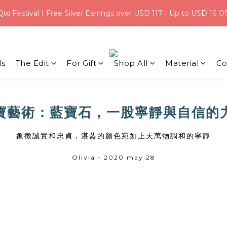
0
5
7
6
5
:
:
0
2
1
0
Qixi Festival！Free Silver Earrings over USD 117 | Up to USD 16 Of
eal｜Save $3 on USD 31+ with code【 Q100 】
4
6
5
4
Days
Hours
Mi
1
0
3
5
4
3
0
Welcome Credit for New Members | Free Gift Wrapping on Ever
2
4
3
2
1
3
2
1
ls
The Edit
For Gift
Shop All
Material
:
:
Co
0
2
1
0
eal｜Save $3 on USD 31+ with code【 Q100 】
Days
Hours
Mi
1
0
0
寶藝術：藍寶石，一股寧靜與自信的
象徵誠實和忠貞，湛藍的顏色宛如上天萬物調和的寧靜
Olivia - 2020 may 28