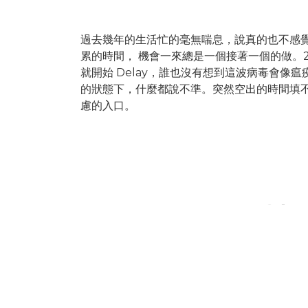
過去幾年的生活忙的毫無喘息，說真的也不感
累的時間， 機會一來總是一個接著一個的做。
就開始 Delay，誰也沒有想到這波病毒會像
的狀態下，什麼都說不準。突然空出的時間填
慮的入口。
·