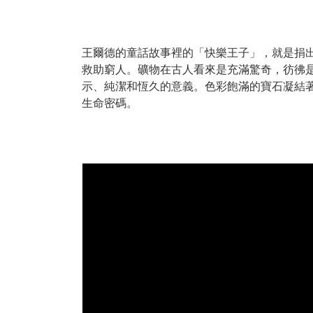
王爾德的童話故事裡的「快樂王子」，就是捐
救助窮人。礦物在古人看來是充滿驚奇，
彷彿
示、純潔和恆久的意義。
色彩飽滿的寶石凝結
生命密碼。