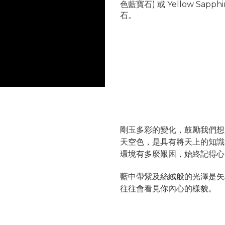
色藍寶石) 或 Yellow Sapph
石。
剛玉多彩的變化，鼓勵我們想
天空色，
是具有將天上的知識
環境有多麼艱困，始終記得心
藍中帶紫及絲絨般的光澤是矢
往往會看見你內心的樣貌。