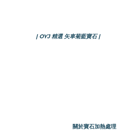
| OYJ 精選 矢車菊藍寶石
|
關於寶石加熱處理