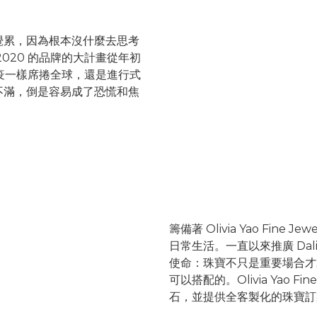
覺累，
因為根本沒什麼去思考
2020 的品牌的大計畫從年初
瘟疫一樣席捲全球，
還是進行式
不滿，倒是
容易成了恐慌和焦
籌備著 Olivia Yao Fine
日常生活。一直以來推廣 Dali
使命：
珠寶不只是重要場合才
可以搭配的。Olivia Yao Fi
石，並提供全客製化的珠寶訂