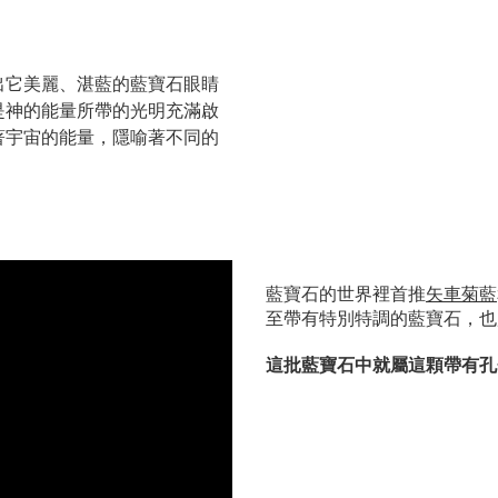
出它美麗、
湛藍的藍寶石眼睛
是神的能量所帶的光明充滿啟
著宇宙的能量，隱喻著不同的
藍寶石的世界裡首推
矢車菊藍
至帶有特別特調的藍寶石，
也
這批藍寶石中就屬這顆帶有孔