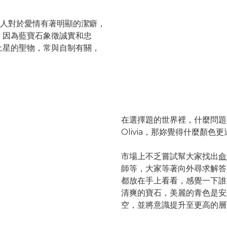
人對於愛情有著明顯的潔癖，
。
因為藍寶石象徵誠實和忠
土星的聖物，常與自制有關，
。
在選擇題的世界裡，什麼問題
Olivia，那妳覺得什麼顏色
市場上不乏嘗試幫大家找出
命
師等，
大家等著向外尋求解答
都放在手上看看，感覺一下誰
清爽的寶石，
美麗的青色是安
空，
並將意識提升至更高的層