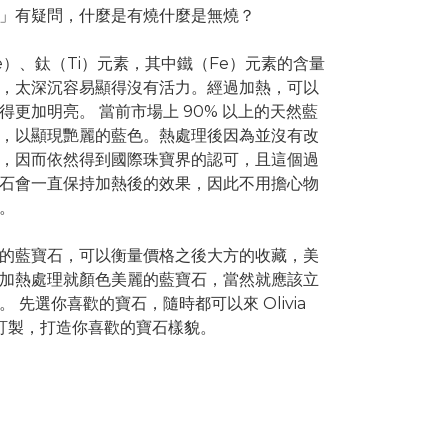
」有疑問，什麼是有燒什麼是無燒？
）、鈦（Ti）元素，其中鐵（
Fe）元素的含量
，
太深沉容易顯得沒有活力。經過加熱，可以
得更加明亮。 當前市場上 90% 以上的天然藍
，
以顯現艷麗的藍色。
熱處理後因為並沒有改
，
因而依然得到國際珠寶界的認可，且這個過
石會一直保持加熱後的效果，
因此不用擔心物
色。
的藍寶石，
可以衡量價格之後大方的收藏，美
加熱處理就顏色美麗的藍寶石，當然就應該立
 先選你喜歡的寶石，隨時都可以來 Olivia
Salon 訂製，打造你喜歡的寶石樣貌。