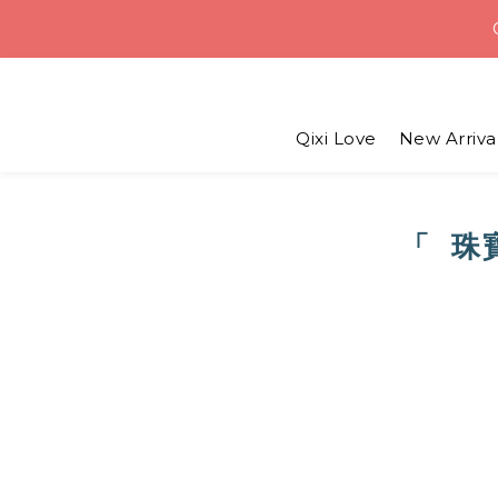
Weekend D
USD 6 
Qixi Love
New Arriva
Weekend D
「 珠
!