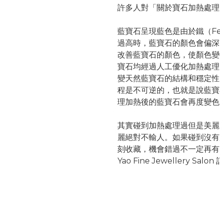
許多人對「關於寶石加熱處理
藍寶石呈現藍色是由於鐵（Fe
過高時，藍寶石的顏色會偏深
改善藍寶石的顏色，
使顏色變
寶石均經過人工優化加熱處理
變天然藍寶石的結構和穩定性
程是不可逆的，
也就是說藍寶
理加熱後的藍寶石會再度變
其實碰到加熱處理過但是美麗
麗絕對不輸人。
如果碰到沒有
刻收藏，
機會錯過不一定再有。
Yao Fine Jewellery 
。