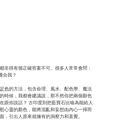
都非得有個正確答案不可。
很多人常常會問：
更適合我？
定色
的方法，包含命理、風水、配色學、魔法
的時候，我都會建議說，
那不然你把兩個顏色
在跟你說話？ 古印度則把藍寶石比喻為能給人
慰心靈的顏色，能將混亂和妄想由內心一掃而
面，引出人原來就擁有的洞察力和直覺。