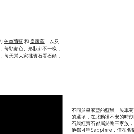
的
矢車菊藍
和
皇家藍
，以及
顆，
每顆顏色、形狀都不一樣，
現，每天幫大家挑寶石看石頭，
不同於皇家藍的藍黑，矢車菊藍（
的選項，在此動盪不安的時刻
石與紅寶石都屬於剛玉家族，
他都可稱Sapphire，
僅在名稱