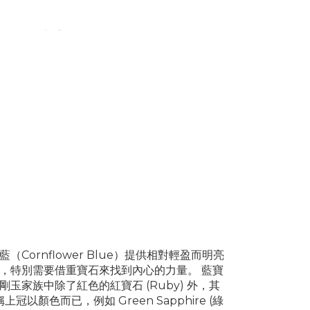
Cornflower Blue）提供相對輕盈而明亮
，
特別需要借重寶石來找到內心的力量。 藍寶
剛玉家族中除了紅色的紅寶石 (
Ruby) 外，其
上冠以顏色而已，例如 Green Sapphire (綠