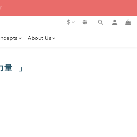
2
3
0
6
9
7
:
1
4
5
2
f
1
2
5
8
9
6
nutes
Seconds
0
3
4
1
0
1
4
7
8
5
2
3
0
$
y Order
0
3
6
7
4
1
2
2
5
6
3
0
1
ncepts
:
About Us
1
4
5
2
0
nutes
Seconds
0
3
4
1
2
3
0
1
2
0
1
力量
」
0