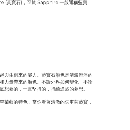
ire (黃寶石)，
至於 Sapphire 一般通稱藍寶
起與生俱來的能力。
藍寶石顏色是清澈澄淨的
和力量帶來的顏色。不論外界如何變化，
不論
底想要的，一直堅持的，
持續追逐的夢想。
車菊藍的特色，
當你看著清澈的矢車菊藍寶，