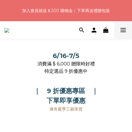
5
6
5
6
8
7
7
3
1
2
1
9
2
4
3
3
浪漫七夕加碼！結帳輸入「Q100」限時再折 $100
4
5
4
5
7
6
6
2
加入會員就送＄200 購物金｜下單再送禮贈包裝
:
:
:
0
1
0
8
1
3
2
2
3
4
3
4
6
5
5
1
日
時
分
秒
0
7
0
2
1
1
2
3
2
3
5
4
4
0
6
1
0
0
1
2
1
9
2
4
3
3
浪漫七夕加碼！結帳輸入「Q100」限時再折 $100
5
0
:
:
:
0
1
0
8
1
3
2
2
4
日
時
分
秒
0
7
0
2
1
1
3
6
1
0
0
2
5
0
6/16-7/5
1
4
消費滿 $ 6,000 贈限時好禮
0
3
特定選品 9 折優惠中
2
1
0
｜ 9 折優惠專區 ｜
下單即享優惠
擁有夏季工藝珠寶