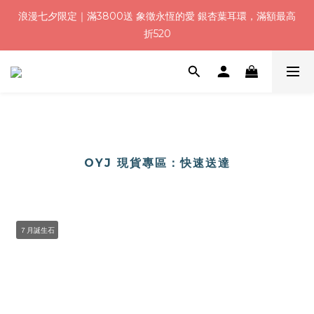
8
9
9
8
4
0
1
7
1
2
2
7
3
1
4
浪漫七夕加碼！結帳輸入「Q100」限時再折 $100
浪漫七夕限定｜滿3800送 象徵永恆的愛 銀杏葉耳環，滿額最高
7
8
8
9
7
3
0
6
:
:
:
0
1
1
6
2
0
3
9
折520
6
7
7
8
6
9
2
5
日
時
分
秒
0
0
5
1
2
8
5
6
6
7
5
8
1
4
4
0
1
7
4
5
5
6
4
7
0
3
3
0
6
加入會員就送＄200 購物金｜下單再送禮贈包裝
3
4
4
9
5
3
6
2
2
5
2
3
3
8
4
2
5
1
1
4
1
2
2
7
3
1
4
浪漫七夕加碼！結帳輸入「Q100」限時再折 $100
0
0
3
:
:
:
0
1
1
6
2
0
3
9
2
日
時
分
秒
0
0
5
1
2
8
1
4
0
1
7
OYJ 現貨專區：快速送達
0
3
0
6
2
5
1
4
0
3
７月誕生石
2
1
0