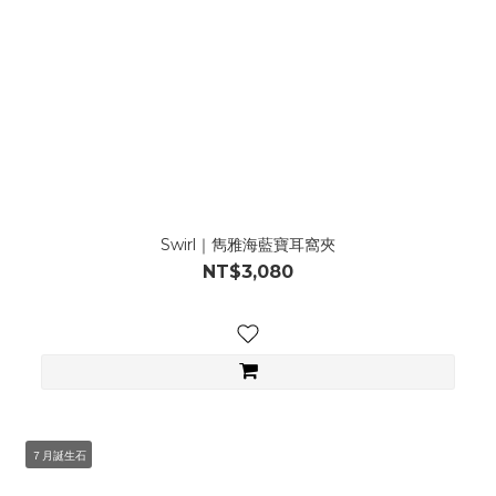
Swirl｜雋雅海藍寶耳窩夾
NT$3,080
７月誕生石