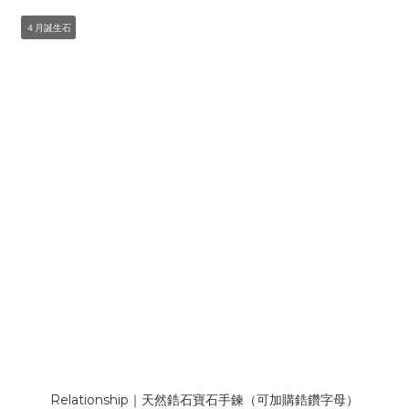
４月誕生石
Relationship｜天然鋯石寶石手鍊（可加購鋯鑽字母）