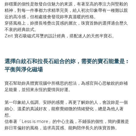
妳穩重的個性是散發自信魅力的來源，有著至高的專注力與堅毅的
精神，對每一件事都力求精準完美，給人初次印象帶有一種難以親
近的高冷感，但相處後會發現妳率真溫暖的性格。
穿搭風格上，妳擅長堆疊出質感的層次，珠寶首飾的選擇適合歷久
不衰的經典款式。
Zeit 寶石吸磁式耳墜的設計經典，搭配迷人的天然半寶石。
選擇白紋石和拉長石組合的妳，需要的寶石能量是 :
平衡與淨化磁場
寶石幫助妳具體實現腦中所構思的想法，為感官與心思敏銳的妳補
足能量，並招來永恆的愛情與好運。
第一印象給人低調、安靜的感覺，再更了解妳的人，會說妳是一個
細心、溫柔的真誠好友，能察覺細微的情緒變化，總是為他人著
想。
信奉著「Less is more」的中心主義，不鋪張的個性，簡約優雅是
妳日常偏好的風格，追求高質感、能夠陪伴長久的珠寶首飾。