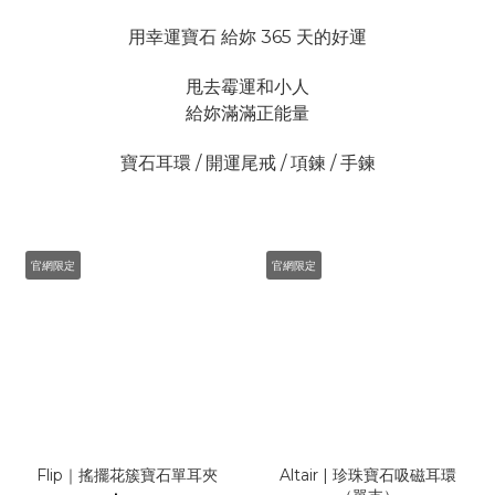
用幸運寶石 給妳 365 天的好運
甩去霉運和小人
給妳滿滿正能量
寶石耳環 / 開運尾戒 / 項鍊 / 手鍊
官網限定
官網限定
Flip｜搖擺花簇寶石單耳夾
Altair | 珍珠寶石吸磁耳環