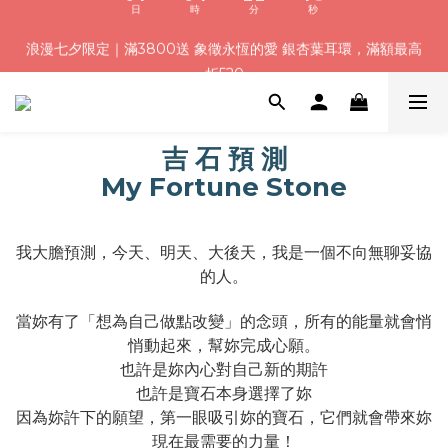
8
9
8
9
2
0
0
5
1
2
1
5
3
3
2
8
浪漫七夕加碼！結帳輸入「Q100」限時再折 $100
浪漫七夕限定｜滿3800送 象徵永恆的愛 銀杏葉耳環，滿額最高
7
8
7
9
9
8
1
4
:
:
:
0
1
0
4
2
2
1
7
折520
6
7
6
8
8
7
0
3
日
時
分
秒
0
3
1
1
0
6
5
6
5
9
7
7
6
2
2
0
0
5
4
5
4
8
6
6
5
1
1
4
加入會員就送＄200 購物金｜下單再送禮贈包裝
3
4
3
7
5
5
4
0
0
3
2
3
2
6
4
4
3
9
2
吉 石 預 測
1
2
1
5
3
3
2
8
浪漫七夕加碼！結帳輸入「Q100」限時再折 $100
1
My Fortune Stone
:
:
:
0
1
0
4
2
2
1
7
0
日
時
分
秒
0
3
1
1
0
6
2
0
0
5
1
4
我大膽預測，今天、明天、大後天，我是一個不向無聊妥協
0
3
的人。
2
1
當妳有了「想為自己做點改變」的念頭，所有的能量就會悄
0
悄動起來，幫妳完成心願。
也許是妳內心對自己新的期許
也許是寶石本身選擇了妳
因為妳許下的願望，第一眼吸引妳的寶石，它們就會帶來妳
現在最需要的力量！