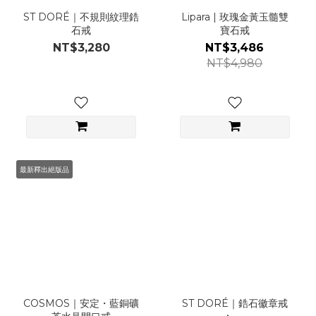
ST DORÉ｜不規則紋理鋯
Lipara | 玫瑰金黃玉髓雙
石戒
寶石戒
NT$3,280
NT$3,486
NT$4,980
最新釋出絕版品
COSMOS｜安定・藍銅礦
ST DORÉ｜鋯石徽章戒