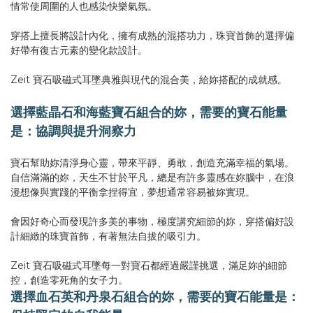
情常使周圍的人也感染快樂氣氛。
穿搭上擅長將設計內化，擁有成熟的混搭功力，珠寶首飾的選擇偏
好帶有復古元素的變化款設計。
Zeit 寶石吸磁式耳墜典雅與現代的混合美，給妳搭配的成就感。
選擇藍晶石和海藍寶石組合的妳，需要的寶石能量
是：協調與提升洞察力
寶石幫助妳清淨身心靈，帶來平靜、勇敢，創造充滿幸福的氣場。
自信滿滿的妳，天生不甘於平凡，總是有許多靈感在妳腦中，在浪
漫想像與實踐的平衡拿捏得宜，夢想通常容易被妳實現。
會因好奇心而發現許多美的事物，極度講究細節的妳，穿搭偏好設
計細緻的珠寶首飾，有著無法自拔的吸引力。
Zeit 寶石吸磁式耳墜每一對寶石都經過嚴謹挑選，滿足妳的細節
控，創造零死角的女子力。
選擇血石英和丹泉石組合的妳，需要的寶石能量是：