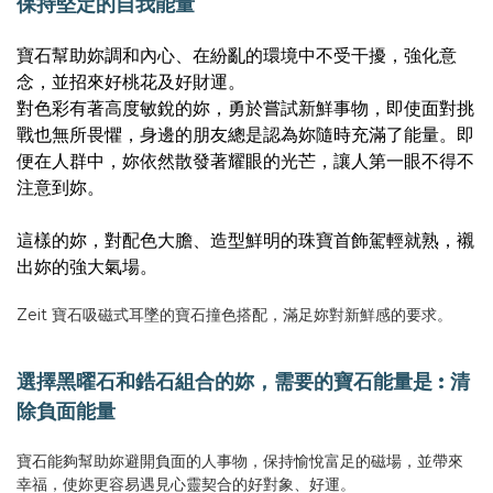
保持堅定的自我能量
寶石幫助妳調和內心、在紛亂的環境中不受干擾，強化意
念，並招來好桃花及好財運。
對色彩有著高度敏銳的妳，勇於嘗試新鮮事物，即使面對挑
戰也無所畏懼，身邊的朋友總是認為妳隨時充滿了能量。即
便在人群中，妳依然散發著耀眼的光芒，讓人第一眼不得不
注意到妳。
這樣的妳，對配色大膽、造型鮮明的珠寶首飾駕輕就熟，襯
出妳的強大氣場。
Zeit 寶石吸磁式耳墜的寶石撞色搭配，滿足妳對新鮮感的要求。
選擇黑曜石和鋯石組合的妳，需要的寶石能量是 : 清
除負面能量
寶石能夠幫助妳避開負面的人事物，保持愉悅富足的磁場，並帶來
幸福，使妳更容易遇見心靈契合的好對象、好運。