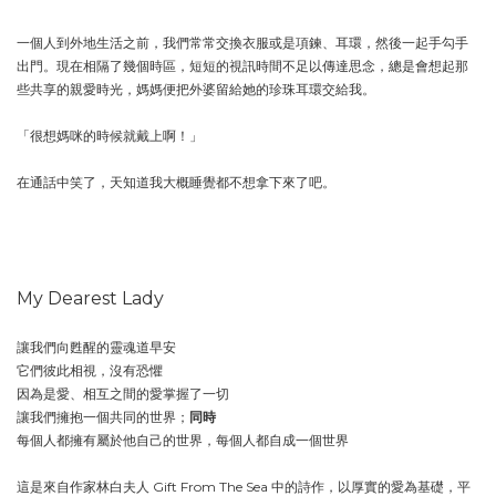
一個人到外地生活之前，我們常常交換衣服或是項鍊、耳環，然後一起手勾手
出門。現在相隔了幾個時區，短短的視訊時間不足以傳達思念，總是會想起那
些共享的親愛時光，媽媽便把外婆留給她的珍珠耳環交給我。
「很想媽咪的時候就戴上啊！」
在通話中笑了，天知道我大概睡覺都不想拿下來了吧。
My Dearest Lady
讓我們向甦醒的靈魂道早安
它們彼此相視，沒有恐懼
因為是愛、相互之間的愛掌握了一切
讓我們擁抱一個共同的世界；
同時
每個人都擁有屬於他自己的世界，每個人都自成一個世界
這是來自作家林白夫人 Gift From The Sea 中的詩作，以厚實的愛為基礎，平