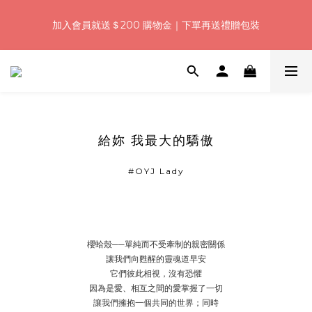
5
5
6
6
8
8
0
0
1
1
2
6
2
4
6
4
浪漫七夕加碼！結帳輸入「Q100」限時再折 $100
4
4
5
9
5
7
9
7
加入會員就送＄200 購物金｜下單再送禮贈包裝
:
:
:
0
0
1
5
1
3
5
3
3
3
4
8
4
6
8
6
日
時
分
秒
0
4
0
2
4
2
2
2
3
7
3
5
7
5
3
1
3
1
1
1
2
6
2
4
6
4
浪漫七夕加碼！結帳輸入「Q100」限時再折 $100
2
0
2
0
:
:
:
0
0
1
5
1
3
5
3
1
1
日
時
分
秒
0
4
0
2
4
2
0
0
3
1
3
1
2
0
2
0
給妳 我最大的驕傲
1
1
0
0
#OYJ Lady
櫻蛤殼──單純而不受牽制的親密關係
讓我們向甦醒的靈魂道早安
它們彼此相視，沒有恐懼
因為是愛、相互之間的愛掌握了一切
讓我們擁抱一個共同的世界；同時