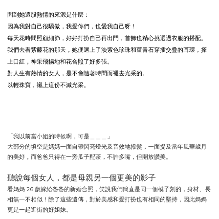
問到她這股熱情的來源是什麼：
因為我對自己很驕傲，我愛你們，也愛我自己呀！
每天花時間照顧細節，好好打扮自己再出門，首飾也精心挑選過衣服的搭配。
我們去看紫藤花的那天，她便選上了淡紫色珍珠和菫青石穿插交疊的耳環，搽
上口紅，神采飛揚地和花合照了好多張。
對人生有熱情的女人，是不會隨著時間而褪去光采的。
以輕珠寶，襯上這份不滅光采。
「我以前當小姐的時候啊，可是＿＿＿」
大部分的填空是媽媽一面自帶閃亮燈光及音效地撥髮，一面提及當年風華歲月
的美好，而爸爸只得在一旁瓜子配茶，不許多嘴，但開放讚美。
聽說每個女人，都是母親另一個更美的影子
看媽媽 26 歲嫁給爸爸的新婚合照，笑說我們簡直是同一個模子刻的，身材、長
相無一不相似！除了這些遺傳，對於美感和愛打扮也有相同的堅持，因此媽媽
更是一起逛街的好姐妹。