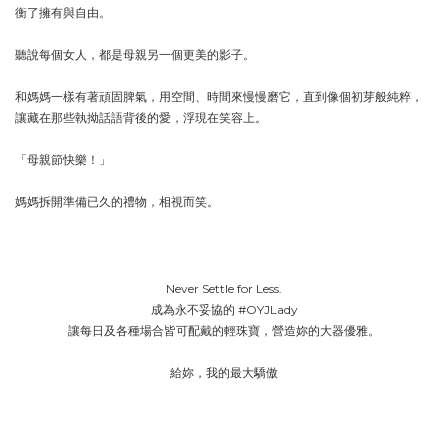
衡了擁有與自由。
聽說每個女人，都是母親另一個更美的影子。
和媽媽一樣有著頑固脾氣，用空間、時間來慢慢磨它，直到像個初芽般純粹，
讓藏在那些執拗話語背後的愛，浮現在笑容上。
「母親節快樂！」
媽媽拆開準備已久的禮物，相視而笑。
Never Settle for Less.
成為永不妥協的 #OYJLady
讓每日及各種場合皆可配戴的輕珠寶，營造妳的大器優雅。
給妳，我的最大驕傲