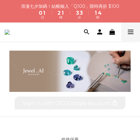
1
1
2
2
3
3
2
2
4
4
4
4
2
2
5
5
浪漫七夕加碼！結帳輸入「Q100」限時再折 $100
浪漫七夕加碼！結帳輸入「Q100」限時再折 $100
:
:
:
:
:
:
0
0
1
1
2
2
1
1
3
3
3
3
1
1
4
4
日
日
時
時
分
分
秒
秒
9
0
0
1
1
0
0
2
2
2
2
0
0
3
3
8
9
9
9
0
0
1
1
1
1
2
2
浪漫七夕限定｜滿3800送 象徵永恆的愛 銀杏葉耳環，滿額最高
7
8
9
8
8
0
0
0
0
1
1
折520
6
7
8
7
9
9
7
0
0
5
6
7
6
8
8
6
9
4
5
6
5
7
7
5
8
加入會員就送＄200 購物金｜下單再送禮贈包裝
3
4
5
4
6
6
4
7
2
3
4
3
5
5
3
6
1
2
3
2
4
4
2
5
浪漫七夕加碼！結帳輸入「Q100」限時再折 $100
:
:
:
0
1
2
1
3
3
1
4
日
時
分
秒
0
1
0
2
2
0
3
0
1
1
2
0
0
1
Sign in with OYJ Google Account 💍
0
維修保養