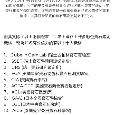
GRS（GemResearch SwissLab）都是全球頂尖且最為知名的寶
石鑑定機構。它們的主要職責是對寶石進行客觀和專業的評估，並
發行相應的鑑定證書。這些證書是一個確保寶石品質和價值的重要
依據，尤其對於昂貴的寶石來說更是必不可少。
但其實除了以上兩個證書，世界上還存上許多彩色寶石鑑定
機構，
較為知名有公信力的有以下十大機構：
1、 Gubelin Gem Lab (瑞士古柏林寶石實驗室)
2、 SSEF (瑞士寶石學院附設鑑定所）
3、 GRS (瑞士寶石研究鑑定所)
4、 FGA (英國皇家寶石協會和寶石檢測實驗室)
5、 GIA (美國寶石學院)
6、 AGTA-GTC (美國寶石商會寶石鑑定所)
7、 AGL (美國寶石鑑定所)
8、 GAAJ (日本全國寶石學協會)
9、 CGL (日本中央寶石研究所)
10、AIGS (泰國曼谷亞洲寶石科學院)