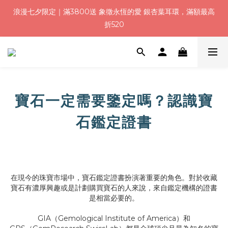
8
9
9
8
8
0
3
4
1
3
2
2
1
1
6
7
浪漫七夕加碼！結帳輸入「Q100」限時再折 $100
浪漫七夕限定｜滿3800送 象徵永恆的愛 銀杏葉耳環，滿額最高
7
9
8
8
7
7
2
3
:
:
:
0
2
1
1
0
0
5
6
折520
6
8
7
7
6
6
1
2
日
時
分
秒
1
0
0
4
5
5
7
6
6
5
5
0
1
0
3
4
4
6
5
5
4
4
9
0
2
3
加入會員就送＄200 購物金｜下單再送禮贈包裝
3
5
4
4
3
3
8
9
1
2
2
4
3
3
2
2
7
8
0
1
1
3
2
2
1
1
6
7
浪漫七夕加碼！結帳輸入「Q100」限時再折 $100
0
:
:
:
0
2
1
1
0
0
5
6
寶石一定需要鑒定嗎？認識寶
日
時
分
秒
1
0
0
4
5
0
3
4
石鑑定證書
2
3
1
2
0
1
0
在現今的珠寶市場中，寶石鑑定證書扮演著重要的角色。對於收藏
寶石有濃厚興趣或是計劃購買寶石的人來說，來自鑑定機構的證書
是相當必要的。
GIA（Gemological Institute of America）和