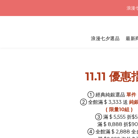
浪漫七
浪漫七
浪漫七夕選品
最新
浪漫七
11.11 優
➀
經典純銀選品
單件 $
➁
全館滿 $ 3,333 送
純
( 限量10組 )
➂
滿 $ 5,555 折$5
滿 $ 8,888 折$9
➃
全館滿 $ 2,888 