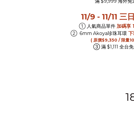
滿 $9,999 海外免
11/9 - 11/11
➀
人氣商品單件
加碼享 1
➁
6mm Akoya珍珠耳環
下
( 原價$9,350 / 限量10
➂
滿 $1,111 全台
1