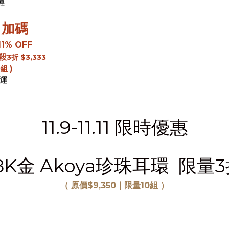
運
 三日加碼
1% OFF
殺
3
折 $3,333
組 )
免運
11.9-11.11 限時優惠
8K金 Akoya珍珠耳環 限量
（ 原價$9,350｜限量10組 ）