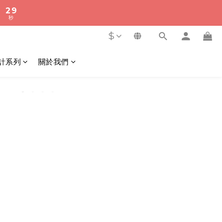
2
8
9
秒
2
8
1
7
8
秒
1
7
0
6
7
0
6
5
6
$
5
4
5
4
3
4
計系列
關於我們
3
2
3
9
2
1
2
8
1
秒
0
1
7
0
0
6
5
4
3
2
1
0