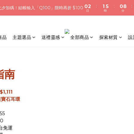
:
:
:
0
2
1
5
0
8
7
9
8
7
夕加碼！結帳輸入「Q100」限時再折 $100
日
時
分
:
:
:
0
2
1
5
0
8
1
0
4
7
夕加碼！結帳輸入「Q100」限時再折 $100
6
8
7
6
日
時
分
1
0
4
7
0
3
6
5
7
6
5
浪漫七夕限定｜滿3800送 象徵永恆的愛 銀杏葉耳環，滿額最高折520
0
3
6
2
5
4
6
5
9
4
2
5
1
4
3
5
4
8
3
1
4
加入會員就送＄200 購物金｜下單再送禮贈包裝
0
3
2
4
3
7
2
商品
主題選品
送禮靈感
全部商品
探索材質
設
0
3
2
1
3
2
6
1
9
2
1
:
:
:
0
2
1
5
0
8
夕加碼！結帳輸入「Q100」限時再折 $100
1
日
時
分
0
1
0
4
7
0
0
3
6
2
5
惠指南
1
4
0
3
2
1,111
1
銀寶石耳環
0
55
00
全台免運