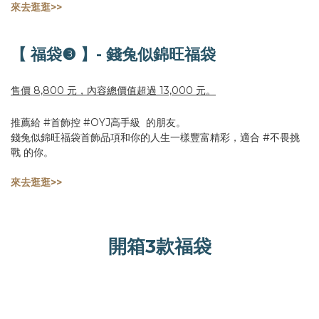
來去逛逛>>
【 福袋❸ 】- 錢兔似錦旺福袋
售價 8,800 元，內容總價值超過 13,000 元。
推薦給 #首飾控 #OYJ高手級 的朋友。
錢兔似錦旺福袋首飾品項和你的人生一樣豐富精彩，適合 #不畏挑
戰 的你。
來去逛逛>>
開箱3款福袋