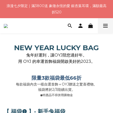
8
8
9
2
0
1
0
2
1
1
2
5
3
4
3
5
浪漫七夕加碼！結帳輸入「Q100」限時再折 $100
浪漫七夕限定｜滿3800送 象徵永恆的愛 銀杏葉耳環，滿額最高
7
7
8
9
9
1
0
1
:
:
:
0
0
1
4
2
3
2
4
折520
6
6
7
8
9
8
0
0
日
時
分
秒
0
3
1
2
1
3
5
5
6
9
7
8
7
9
2
0
1
0
2
4
4
5
8
6
7
6
8
加入會員就送＄200 購物金｜下單再送禮贈包裝
1
0
1
3
3
4
7
5
6
5
7
0
0
2
2
3
6
4
5
4
6
1
1
2
5
3
4
3
5
浪漫七夕加碼！結帳輸入「Q100」限時再折 $100
NEW YEAR LUCKY BAG
:
:
:
0
0
1
4
2
3
2
4
日
時
分
秒
0
3
1
2
1
3
兔年好運到，讓OYJ陪您過好年。
2
0
1
0
2
用 OYJ 的幸運首飾福袋開啟美好的2023。
1
0
1
0
0
限量3款福袋最低66折
每款福袋內含一樣自選首飾＋OYJ贈送之驚喜禮物。
福袋將於2/3陸續出貨。
◉特惠品不得併用購物金
【 福袋❶ 】- 新手兔福袋