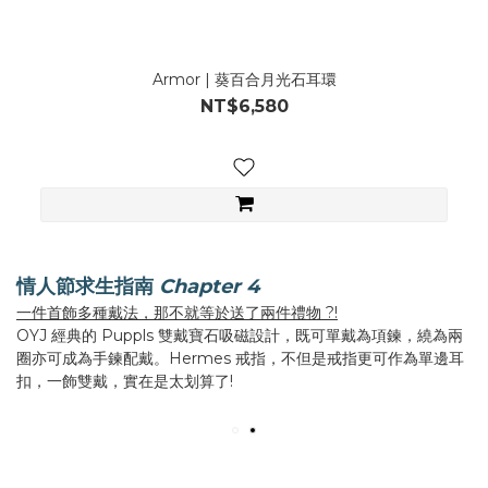
Armor | 葵百合月光石耳環
NT$6,580
情人節求生指南
Chapter 4
一件首飾多種戴法，那不就等於送了兩件禮物 ?!
OYJ 經典的 Puppls 雙戴寶石吸磁設計，既可單戴為項鍊，繞為兩
圈亦可成為手鍊配戴。Hermes 戒指，不但是戒指更可作為單邊耳
扣，一飾雙戴，實在是太划算了!