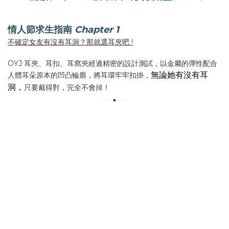
情人節求生指南
Chapter 1
不確定女友有沒有耳洞？那就選耳夾吧 !
OYJ 耳夾、耳扣、耳窩夾經過精密的設計測試，以金屬的彈性配合
無論她有沒有耳
人體耳朵原本的凹凸輪廓，將耳環牢牢扣掛，
洞，
只要戴得對，完全不會掉！