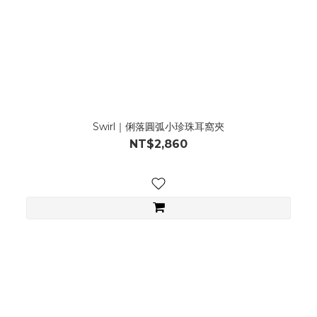
Swirl｜俐落圓弧小珍珠耳窩夾
NT$2,860