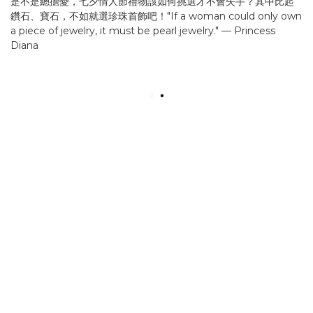
是不是總擔憂，七夕情人節禮物該如何挑選才不會失手？其中比起
鑽石、寶石，不如就選珍珠首飾吧！"If a woman could only own
a piece of jewelry, it must be pearl jewelry." — Princess
Diana