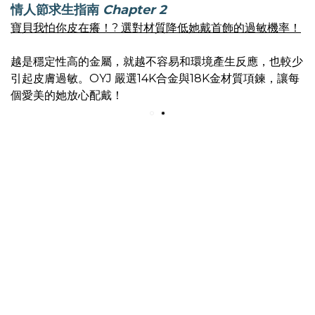
情人節求生指南
Chapter 2
寶貝我怕你皮在癢！? 選對材質降低她戴首飾的過敏機率！
越是穩定性高的金屬，就越不容易和環境產生反應，也較少
引起皮膚過敏。OYJ 嚴選14K合金與18K金材質項鍊，讓每
個愛美的她放心配戴！