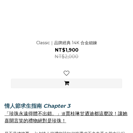
Classic｜品牌經典 14K 合金細鍊
NT$1,900
NT$2,000
情人節求生指南
Chapter 3
「珍珠永遠得體不出錯。」
賈桂琳甘迺迪都這麼說！讓她
連
喜開言笑的禮物絕對是珍珠！