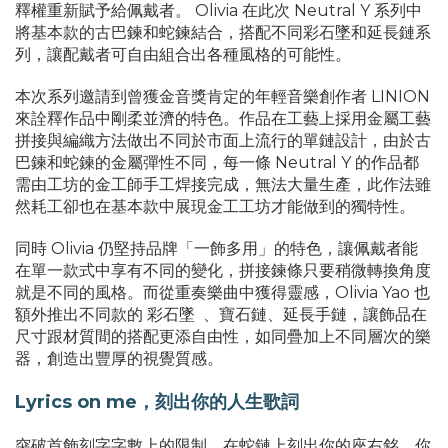
釋權重新賦予給佩戴者。 Olivia 在此次 Neutral Y 系列中
將基本款的古巴鍊和蛇鍊結合，搭配不同彩石墜和延長鏈系
列，讓配戴者可自由組合出各種風格的可能性。
本次系列邀請到曾獲金音獎肯定的年輕音樂創作者 LINION
來詮釋作品中剛柔並濟的特色。作品在工藝上採用金屬工藝
拼接與編織方法做出不同於市面上流行的單鏈設計，由於古
巴鍊和蛇鍊的金屬彈性不同，每一條 Neutral Y 的作品都
需由工坊的金工師手工焊接完成，無法大量生產，此作法雖
然耗工卻也在基本款中展現金工工坊才能做到的獨特性。
同時 Olivia 仍堅持品牌「一飾多用」的特色，讓佩戴者能
在單一款式中享有不同的變化，拼接鍊條只要稍微轉換角度
就是不同的風格。而從重奏樂曲中獲得靈感，Olivia Yao 也
額外推出不同款的 彩石墜 、寶石鏈、延長手鏈，讓飾品在
尺寸跟材質間的搭配更添自由性，如同疊加上不同層次的樂
器，創造出豐厚的視覺質感。
Lyrics on me，刻出你的人生歌詞
突破首飾刻字字數上的限制，在蛇鏈上刻出你的座右銘、你