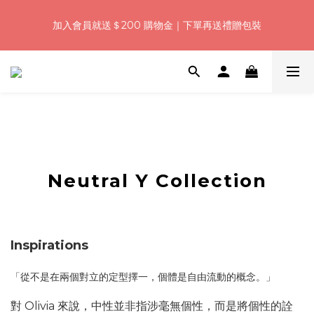
5
5
6
9
7
7
0
0
1
1
2
5
3
3
6
6
浪漫七夕加碼！結帳輸入「Q100」限時再折 $100
4
4
5
8
6
6
9
9
加入會員就送＄200 購物金｜下單再送禮贈包裝
:
:
:
0
0
1
4
2
2
5
5
3
3
4
7
5
5
8
8
日
時
分
秒
0
3
1
1
4
4
2
2
3
6
4
4
7
7
2
0
0
3
3
1
1
2
5
3
3
6
6
浪漫七夕加碼！結帳輸入「Q100」限時再折 $100
1
2
2
:
:
:
0
0
1
4
2
2
5
5
0
1
1
日
時
分
秒
0
3
1
1
4
4
0
0
。
2
0
0
3
3
1
2
2
0
1
1
0
0
Neutral Y Collection
Inspirations
「從不是在兩個對立的定型擇一，個體是自由流動的概念。」
對 Olivia 來說，中性並非指涉毫無個性，而是將個性的詮