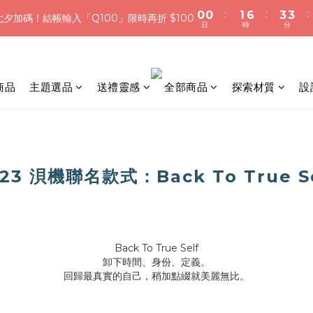
:
:
:
0
0
1
6
3
3
7
7
8
夕加碼！結帳輸入「Q100」限時再折 $100
:
:
:
0
0
1
6
3
3
夕加碼！結帳輸入「Q100」限時再折 $100
日
時
分
0
5
2
2
6
6
7
9
9
日
時
分
0
5
2
2
4
1
1
5
5
6
8
8
4
1
1
浪漫七夕限定｜滿3800送 象徵永恆的愛 銀杏葉耳環，滿額最高折520
3
0
0
4
4
5
7
7
3
0
0
2
3
3
4
9
6
6
2
加入會員就送＄200 購物金｜下單再送禮贈包裝
1
2
2
3
8
5
5
商品
主題選品
送禮靈感
全部商品
探索材質
設
1
0
1
1
2
7
4
4
0
:
:
:
0
0
1
6
3
3
夕加碼！結帳輸入「Q100」限時再折 $100
日
時
分
0
5
2
2
4
1
1
3
0
0
23 浿機聯名款式：Back To True S
2
1
0
Back To True Self
卸下時間、身份、定義。
回歸最真實的自己，稍加點綴就美麗無比。