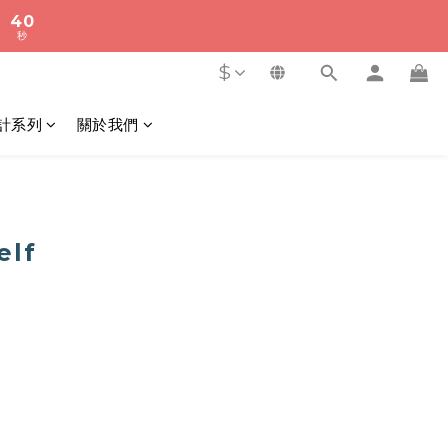
3
4
2
9
4
2
3
秒
1
8
3
秒
1
2
9
0
7
2
0
$
1
8
6
1
0
7
5
0
6
計系列
關於我們
4
5
3
4
2
3
秒
1
2
0
1
elf
0