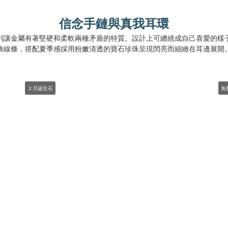
信念手鏈與真我耳環
rmor 系列讓金屬有著堅硬和柔軟兩種矛盾的特質。設計上可纏繞成自己喜愛
飾線條，搭配夏季感採用粉嫩清透的寶石珍珠呈現閃亮而細緻在耳邊展開
２月誕生石
免