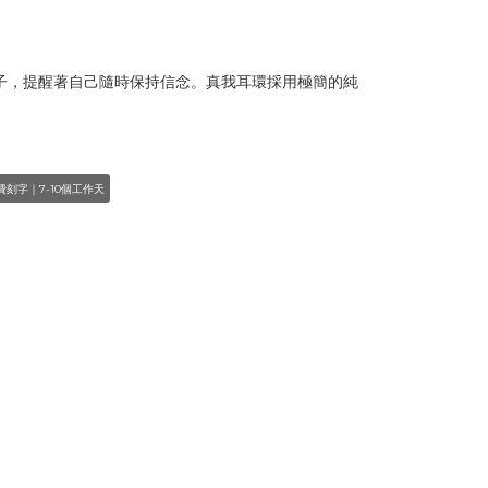
的樣子，提醒著自己隨時保持信念。真我耳環採用極簡的純
。
費刻字｜7-10個工作天