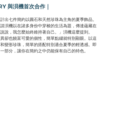
LERY 與浿機首次合作｜
設計出七件簡約以圓石和天然珍珠為主角的夏季飾品。
邀請浿機以在諸多身份中穿梭的生活為題，傳達蘊藏在
想說說，我怎麼始終維持著自己。」浿機這麼提到。
各異卻也饒富可愛的個性，簡單點綴就特別顯眼。以這
石和變形珍珠，簡單的搭配特別適合夏季的輕透感。即
的一部分，讓你在簡約之中仍能保有自己的特色。