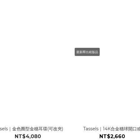
最新釋出絕版品
ssels｜金色圈型金穗耳環(可改夾)
Tassels｜14K合金穗球開口
NT$4,080
NT$2,660