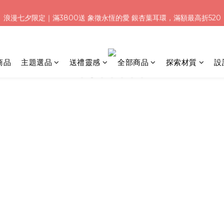
6
5
5
6
5
6
:
:
:
0
0
1
8
0
1
浪漫七夕限定｜滿3800送 象徵永恆的愛 銀杏葉耳環，滿額最高折520
夕加碼！結帳輸入「Q100」限時再折 $100
5
4
4
5
4
5
日
時
分
0
7
0
4
3
3
4
3
4
6
加入會員就送＄200 購物金｜下單再送禮贈包裝
3
2
2
3
2
3
5
2
1
1
2
9
1
2
4
1
商品
主題選品
送禮靈感
全部商品
:
探索材質
:
設
:
0
0
1
8
0
1
夕加碼！結帳輸入「Q100」限時再折 $100
3
日
時
分
0
0
7
0
2
6
1
5
0
4
3
2
1
0