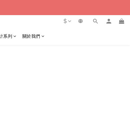
3
4
5
6
2
3
9
秒
4
5
1
2
8
9
3
4
$
0
1
7
8
2
3
0
6
7
1
2
計系列
關於我們
5
6
0
1
秒
4
5
0
3
4
2
3
1
2
0
1
0