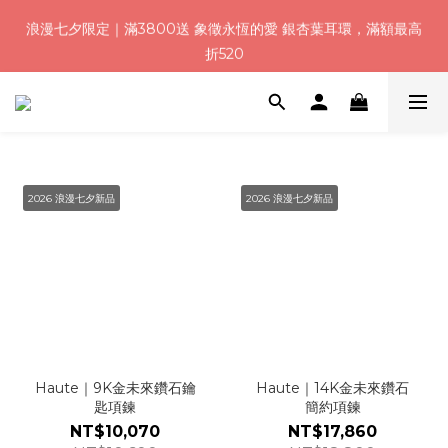
8
9
9
8
8
8
0
1
3
2
2
1
1
1
浪漫七夕加碼！結帳輸入「Q100」限時再折 $100
6
浪漫七夕限定｜滿3800送 象徵永恆的愛 銀杏葉耳環，滿額最高
9
7
9
8
8
7
7
7
:
:
:
0
2
1
1
0
0
0
5
折520
8
6
8
7
7
6
6
6
日
時
分
秒
1
0
0
4
7
5
7
6
6
5
5
5
0
3
6
4
6
5
5
4
4
4
加入會員就送＄200 購物金｜下單再送禮贈包裝
2
5
3
5
4
4
3
3
3
1
4
2
4
3
3
2
2
2
0
3
1
3
2
2
1
1
1
浪漫七夕加碼！結帳輸入「Q100」限時再折 $100
9
2
:
:
:
0
2
1
1
0
0
0
8
2026 浪漫七夕新品
2026 浪漫七夕新品
日
時
分
秒
1
1
0
0
7
0
0
6
5
4
3
2
1
0
Haute｜9K金未來鑽石鑰
Haute｜14K金未來鑽石
匙項鍊
簡約項鍊
NT$10,070
NT$17,860