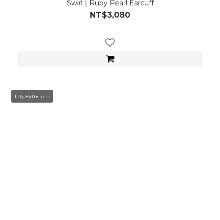
Swirl｜Ruby Pearl Earcuff
NT$3,080
July Birthstone