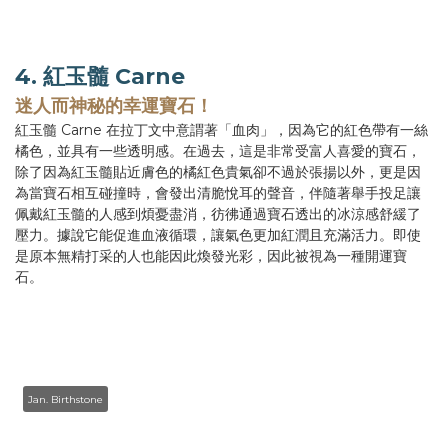
4. 紅玉髓 Carne
迷人而神秘的幸運寶石！
紅玉髓 Carne 在拉丁文中意謂著「血肉」，因為它的紅色帶有一絲
橘色，並具有一些透明感。在過去，這是非常受富人喜愛的寶石，
除了因為紅玉髓貼近膚色的橘紅色貴氣卻不過於張揚以外，更是因
為當寶石相互碰撞時，會發出清脆悅耳的聲音，伴隨著舉手投足讓
佩戴紅玉髓的人感到煩憂盡消，彷彿通過寶石透出的冰涼感舒緩了
壓力。據說它能促進血液循環，讓氣色更加紅潤且充滿活力。即使
是原本無精打采的人也能因此煥發光彩，因此被視為一種開運寶
石。
Jan. Birthstone