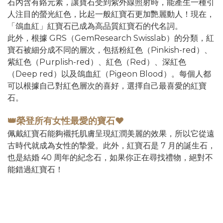
石內含有鉻元素，讓寶石受到紫外線照射時，能產生一種引
人注目的螢光紅色，比起一般紅寶石更加艷麗動人！現在，
「鴿血紅」紅寶石已成為高品質紅寶石的代名詞。
此外，根據 GRS（GemResearch Swisslab）的分類，紅
寶石被細分成不同的層次，包括粉紅色（Pinkish-red）、
紫紅色（Purplish-red）、紅色（Red）、深紅色
（Deep red）以及鴿血紅（Pigeon Blood）。每個人都
可以根據自己對紅色層次的喜好，選擇自己最喜愛的紅寶
石。
👑榮登所有女性最愛的寶石❤
佩戴紅寶石能夠襯托肌膚呈現紅潤美麗的效果，所以它從遠
古時代就成為女性的摯愛。此外，紅寶石是 7 月的誕生石，
也是結婚 40 周年的紀念石，如果你正在尋找禮物，絕對不
能錯過紅寶石！