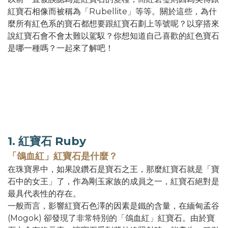
紅寶石相像而被稱為「Rubellite」等等。關於這些，為什
麼所有紅色系的寶石都想要跟紅寶石劃上等號呢？以穿搭來
說紅寶石會不會太難以駕馭？你想知道自己喜歡的紅色寶石
是哪一種嗎？一起來了解吧！
1. 紅寶石 Ruby
「鴿血紅」紅寶石
是
什麼
？
在珠寶界中，如果說鑽石是寶石之王，那麼紅寶石就是「寶
石中的女王」了，作為剛玉家族的成員之一，紅寶石絕對是
最具代表性的存在。
一般而言，影響紅寶石色澤的因素是鐵的含量，在緬甸孟谷
(Mogok) 卻發現了非常特別的「鴿血紅」紅寶石。由於寶