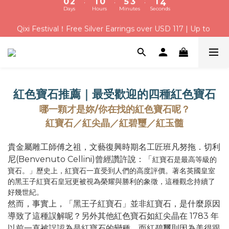
8
9
8
9
0
3
1
2
1
3
2
1
6
4
2
5
Weekend Deal｜Save $3 on USD 31+ with code【 Q100 】
Qixi Festival！Free Silver Earrings over USD 117 | Up to 
7
9
8
7
8
2
0
1
:
:
:
0
2
1
0
5
3
1
4
USD 16 Off
6
8
7
6
9
7
Days
Hours
Minutes
Seconds
1
0
1
0
4
2
0
3
5
7
6
5
8
6
9
0
0
3
1
2
USD 6 Welcome Credit for New Members | Free Gift 
4
6
5
4
9
7
5
8
2
0
1
3
5
4
3
8
6
4
7
Wrapping on Every Order
1
0
2
4
3
2
7
5
3
6
0
1
3
2
1
6
4
2
5
Weekend Deal｜Save $3 on USD 31+ with code【 Q100 】
紅色寶石推薦｜最受歡迎的四種紅色寶石
:
:
:
0
2
1
0
5
3
1
4
Days
Hours
Minutes
Seconds
1
0
4
2
0
3
哪一顆才是妳/你在找的紅色寶石呢？
0
3
1
2
紅寶石／紅尖晶／紅碧璽／紅玉髓
2
0
1
1
0
貴金屬雕工師傅之祖，文藝復興時期名工匠班凡努拖．切利
0
尼(Benvenuto Cellini)曾經讚許說：「
紅寶石是最高等級的
寶石。」歷史上，紅寶石一直受到人們的高度評價。著名英國皇室
的黑王子紅寶石皇冠更被視為榮耀與勝利的象徵，這種觀念持續了
好幾世紀。
然而，事實上，「黑王子紅寶石」並非紅寶石，是什麼原因
導致了這種誤解呢？另外其他紅色寶石如紅尖晶在 1783 年
以前一直被誤認為是紅寶石的變種，而紅碧璽則因為美得跟