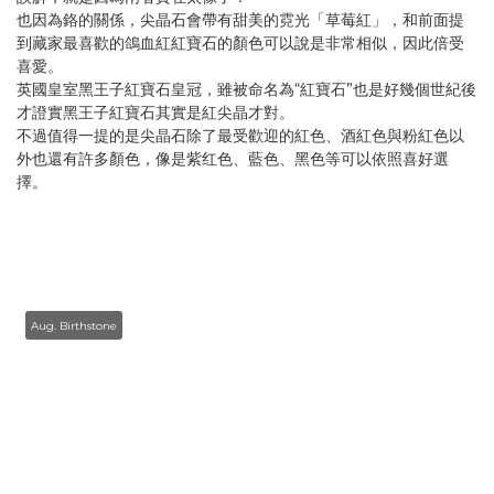
也因為鉻的關係，尖晶石會帶有甜美的霓光「草莓紅」，和前面提
到藏家最喜歡的鴿血紅紅寶石的顏色可以說是非常相似，因此倍受
喜愛。
英國皇室黑王子紅寶石皇冠，雖被命名為“紅寶石”也是好幾個世紀後
才證實黑王子紅寶石其實是紅尖晶才對。
不過值得一提的是尖晶石除了最受歡迎的紅色、酒紅色與粉紅色以
外也還有許多顏色，像是紫红色、藍色、黑色等可以依照喜好選
擇。
Aug. Birthstone