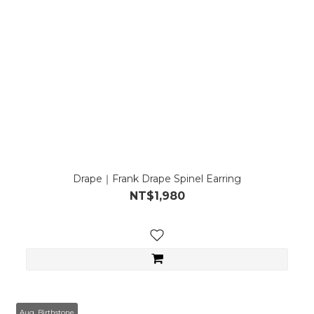
Drape｜Frank Drape Spinel Earring
NT$1,980
Aug. Birthstone